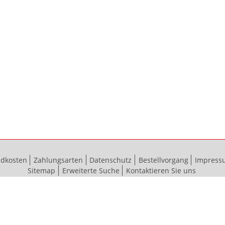
ndkosten
Zahlungsarten
Datenschutz
Bestellvorgang
Impress
Sitemap
Erweiterte Suche
Kontaktieren Sie uns