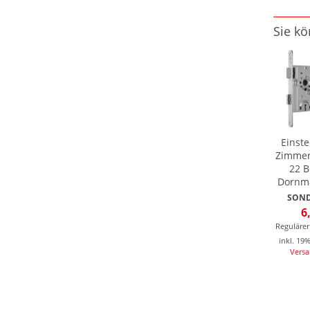
Sie kö
Einste
Zimmer
22 B
Dornm
SOND
6
Regulärer
inkl. 19
Vers