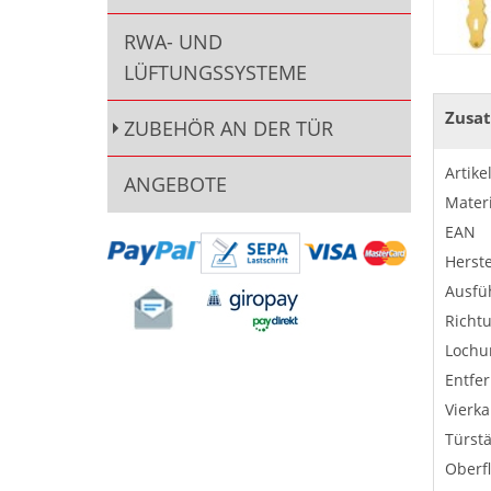
RWA- UND
LÜFTUNGSSYSTEME
Zusat
ZUBEHÖR AN DER TÜR
Artik
ANGEBOTE
Materi
EAN
Herste
Ausfü
Richt
Lochu
Entfe
Vierka
Türst
Oberf