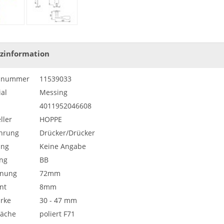
zinformation
elnummer
11539033
al
Messing
4011952046608
ller
HOPPE
hrung
Drücker/Drücker
ung
Keine Angabe
ng
BB
rnung
72mm
nt
8mm
ärke
30 - 47 mm
läche
poliert F71