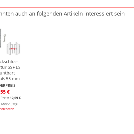
nnten auch an folgenden Artikeln interessiert sein
ckschloss
tür SSF ES
untbart
aß 55 mm
ERPREIS
,55 €
 Preis:
12,69 €
% MwSt.
,
zzgl.
andkosten