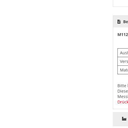
Be
M112
Aus
Ver
Mate
Bitte
Diese
Messi
Drück