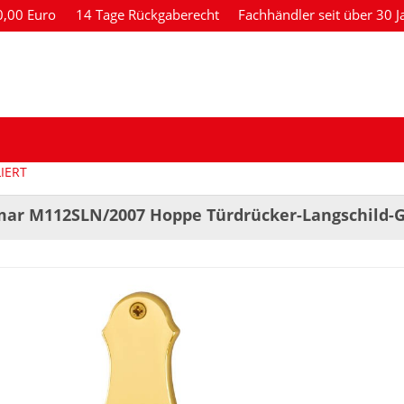
80,00 Euro
14 Tage Rückgaberecht
Fachhändler seit über 30 J
IERT
ar M112SLN/2007 Hoppe Türdrücker-Langschild-G