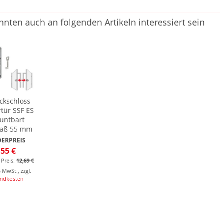
nnten auch an folgenden Artikeln interessiert sein
ckschloss
tür SSF ES
untbart
aß 55 mm
ERPREIS
,55 €
 Preis:
12,69 €
% MwSt.
,
zzgl.
andkosten