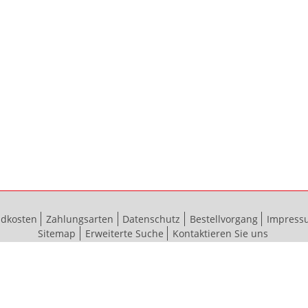
ndkosten
Zahlungsarten
Datenschutz
Bestellvorgang
Impress
Sitemap
Erweiterte Suche
Kontaktieren Sie uns