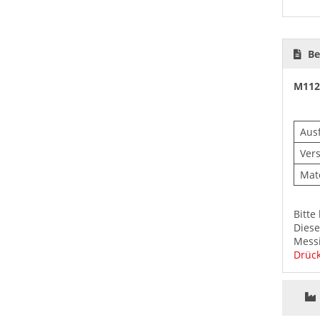
Be
M112
Aus
Ver
Mate
Bitte
Diese
Messi
Drück