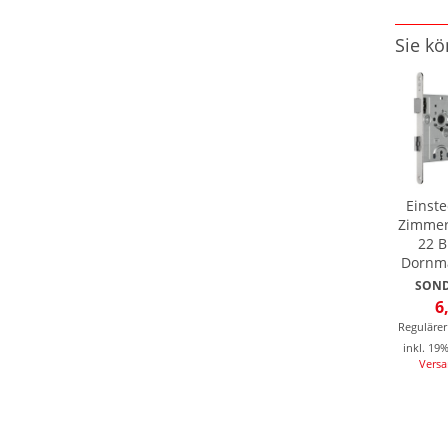
Sie kö
Einste
Zimmer
22 B
Dornm
SOND
6
Regulärer
inkl. 19
Vers