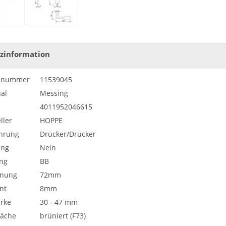
zinformation
elnummer
11539045
al
Messing
4011952046615
ller
HOPPE
hrung
Drücker/Drücker
ung
Nein
ng
BB
rnung
72mm
nt
8mm
ärke
30 - 47 mm
läche
brüniert (F73)