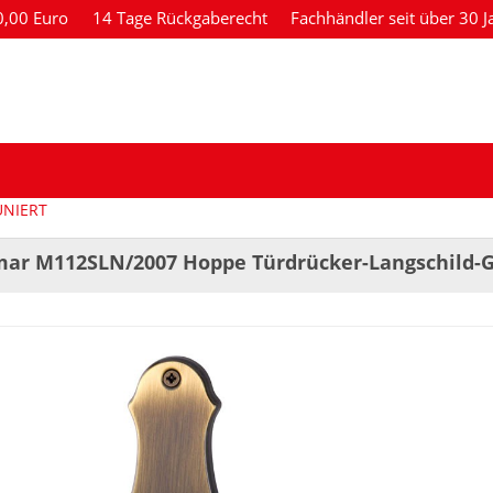
80,00 Euro
14 Tage Rückgaberecht
Fachhändler seit über 30 J
ÜNIERT
ar M112SLN/2007 Hoppe Türdrücker-Langschild-G