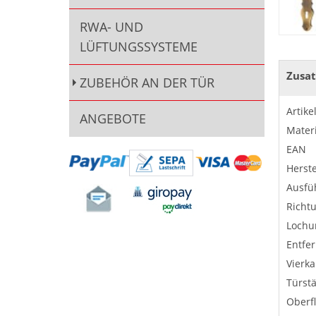
RWA- UND
LÜFTUNGSSYSTEME
Zusat
ZUBEHÖR AN DER TÜR
Artik
ANGEBOTE
Materi
EAN
Herste
Ausfü
Richt
Lochu
Entfe
Vierka
Türst
Oberf