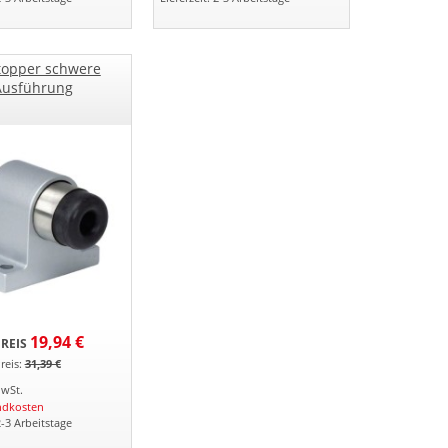
topper schwere
Ausführung
19,94 €
REIS
reis:
31,39 €
MwSt.
ndkosten
2-3 Arbeitstage