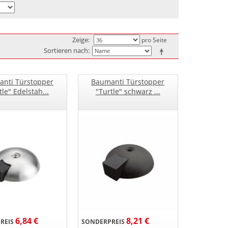
Zeige
pro Seite
Sortieren nach
nti Türstopper
Baumanti Türstopper
tle" Edelstah...
"Turtle" schwarz ...
6,84 €
8,21 €
REIS
SONDERPREIS