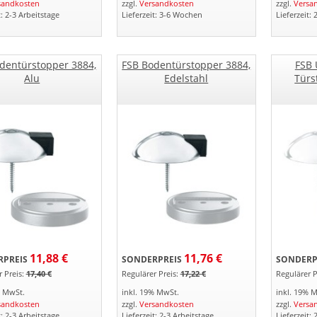
sandkosten
zzgl.
Versandkosten
zzgl.
Versa
t: 2-3 Arbeitstage
Lieferzeit: 3-6 Wochen
Lieferzeit: 
dentürstopper 3884,
FSB Bodentürstopper 3884,
FSB 
Alu
Edelstahl
Türs
11,88 €
11,76 €
PREIS
SONDERPREIS
SONDERP
 Preis:
17,40 €
Regulärer Preis:
17,22 €
Regulärer P
% MwSt.
inkl. 19% MwSt.
inkl. 19% 
sandkosten
zzgl.
Versandkosten
zzgl.
Versa
t: 2-3 Arbeitstage
Lieferzeit: 2-3 Arbeitstage
Lieferzeit: 