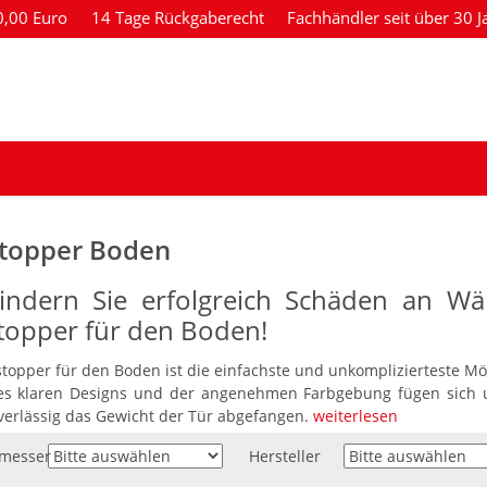
80,00 Euro
14 Tage Rückgaberecht
Fachhändler seit über 30 J
topper Boden
indern Sie erfolgreich Schäden an W
topper für den Boden!
stopper für den Boden ist die einfachste und unkomplizierteste M
s klaren Designs und der angenehmen Farbgebung fügen sich 
verlässig das Gewicht der Tür abgefangen.
weiterlesen
messer
Hersteller