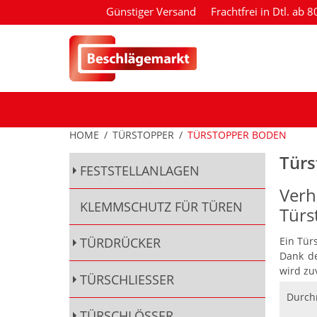
Günstiger Versand
Frachtfrei in Dtl. ab 
HOME
/
TÜRSTOPPER
/
TÜRSTOPPER BODEN
Türs
FESTSTELLANLAGEN
Verh
KLEMMSCHUTZ FÜR TÜREN
Türs
Ein Tür
TÜRDRÜCKER
Dank de
wird zu
TÜRSCHLIESSER
Durch
TÜRSCHLÖSSER