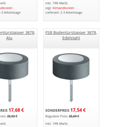
MwSt.
inkl. 19% MwSt.
ndkosten
zzgl.
Versandkosten
2-3 Arbeitstage
Lieferzeit: 2-3 Arbeitstage
entürstopper 3878,
FSB Bodentürstopper 3878,
Alu
Edelstahl
17,68 €
17,54 €
REIS
SONDERPREIS
reis:
25,92 €
Regulärer Preis:
25,69 €
MwSt.
inkl. 19% MwSt.