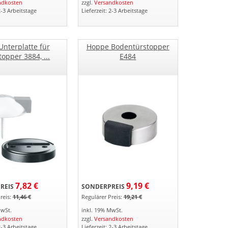
ndkosten
zzgl.
Versandkosten
2-3 Arbeitstage
Lieferzeit: 2-3 Arbeitstage
Unterplatte für
Hoppe Bodentürstopper
topper 3884, ...
E484
7,82 €
9,19 €
REIS
SONDERPREIS
reis:
11,46 €
Regulärer Preis:
19,21 €
MwSt.
inkl. 19% MwSt.
ndkosten
zzgl.
Versandkosten
2-3 Arbeitstage
Lieferzeit: 2-3 Arbeitstage