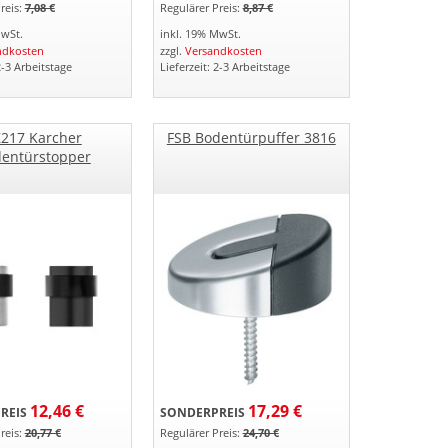
reis:
7,08 €
Regulärer Preis:
8,87 €
MwSt.
inkl. 19% MwSt.
ndkosten
zzgl.
Versandkosten
2-3 Arbeitstage
Lieferzeit: 2-3 Arbeitstage
217 Karcher
FSB Bodentürpuffer 3816
entürstopper
12,46 €
17,29 €
REIS
SONDERPREIS
reis:
20,77 €
Regulärer Preis:
24,70 €