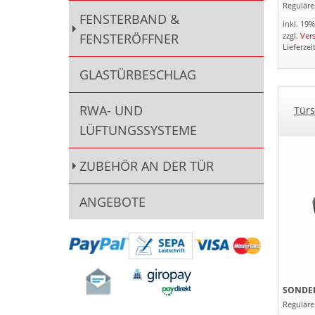
Regulärer
FENSTERBAND &
inkl. 19
FENSTERÖFFNER
zzgl.
Ver
Lieferzei
GLASTÜRBESCHLAG
RWA- UND
Türs
LÜFTUNGSSYSTEME
ZUBEHÖR AN DER TÜR
ANGEBOTE
SONDER
Regulärer