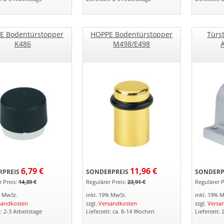
E Bodentürstopper
HOPPE Bodentürstopper
Türs
K486
M498/E498
6,79 €
11,96 €
PREIS
SONDERPREIS
SONDERP
 Preis:
14,39 €
Regulärer Preis:
23,91 €
Regulärer P
% MwSt.
inkl. 19% MwSt.
inkl. 19% 
sandkosten
zzgl.
Versandkosten
zzgl.
Versa
t: 2-3 Arbeitstage
Lieferzeit: ca. 8-14 Wochen
Lieferzeit: 