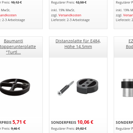
 Preis:
10,12 €
Regulärer Preis:
12,50 €
Regulärer P
% MwSt.
inkl. 19% MwSt.
inkl. 19% 
sandkosten
zzgl.
Versandkosten
zzgl.
Versa
t: 2-3 Arbeitstage
Lieferzeit: 2-3 Arbeitstage
Lieferzeit: 
Baumanti
Distanzplatte für E484,
EZ
topperunterplatte
Höhe 14.5mm
Bod
"Turtl...
5,71 €
10,06 €
PREIS
SONDERPREIS
SONDERP
 Preis:
9,46 €
Regulärer Preis:
21,02 €
Regulärer P