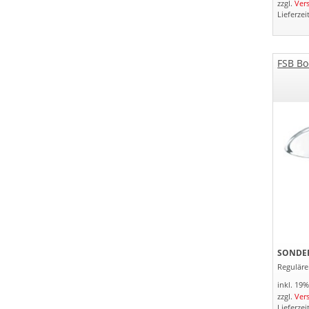
zzgl.
Ver
Lieferzei
FSB Bo
SONDER
Regulärer
inkl. 19
zzgl.
Ver
Lieferzei