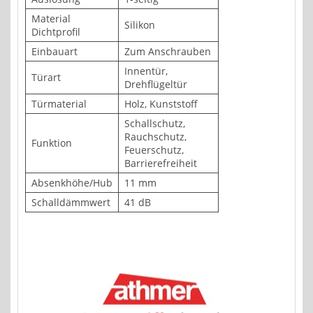
Material
Silikon
Dichtprofil
Einbauart
Zum Anschrauben
Innentür,
Türart
Drehflügeltür
Türmaterial
Holz, Kunststoff
Schallschutz,
Rauchschutz,
Funktion
Feuerschutz,
Barrierefreiheit
Absenkhöhe/Hub
11 mm
Schalldämmwert
41 dB