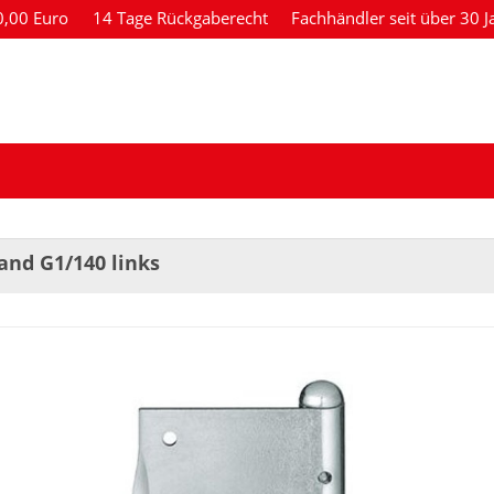
80,00 Euro
14 Tage Rückgaberecht
Fachhändler seit über 30 J
and G1/140 links