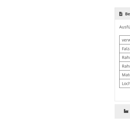
Be
Ausfü
ver
Fal
Rah
Rah
Mate
Loc