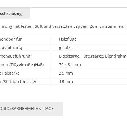
schreibung
hrung mit festem Stift und versetzten Lappen. Zum Einstemmen, m
wendbar für
Holzflügel
zausführung
gefälzt
menausführung
Blockzarge, Futterzarge, Blendrah
men-/Flügelmaße (HxB)
70 x 51 mm
rialstärke
2,5 mm
h-/Stiftdurchmesser
4,5 mm
GROSSABNEHMERANFRAGE