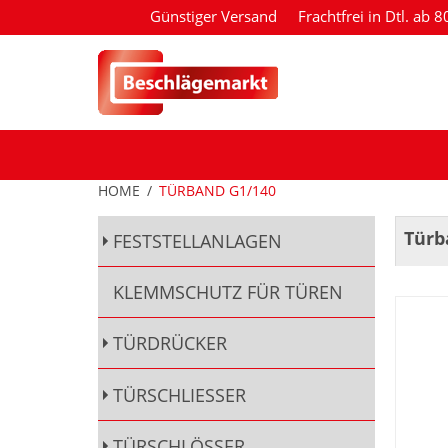
Günstiger Versand
Frachtfrei in Dtl. ab 
HOME
/
TÜRBAND G1/140
Türb
FESTSTELLANLAGEN
KLEMMSCHUTZ FÜR TÜREN
TÜRDRÜCKER
TÜRSCHLIESSER
TÜRSCHLÖSSER