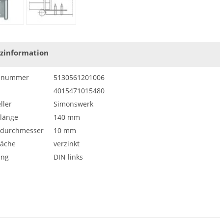
zinformation
elnummer
5130561201006
4015471015480
ller
Simonswerk
nlänge
140 mm
ndurchmesser
10 mm
läche
verzinkt
ung
DIN links