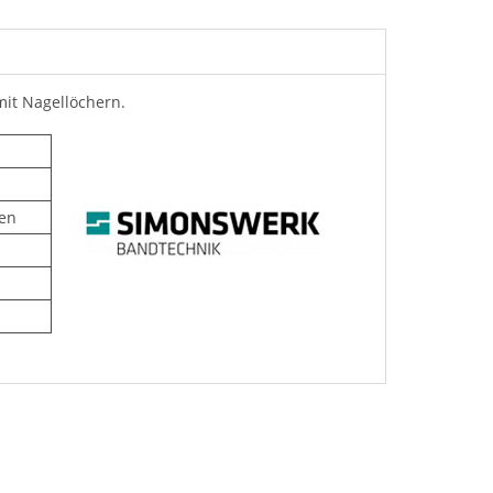
it Nagellöchern.
men