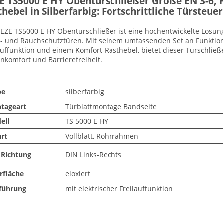
E TS5000 E HY Obentürschließer Größe EN 3-6, F
hebel in Silberfarbig: Fortschrittliche Türsteue
EZE TS5000 E HY Obentürschließer ist eine hochentwickelte Lösung
- und Rauchschutztüren. Mit seinem umfassenden Set an Funktionen
auffunktion und einem Komfort-Rasthebel, bietet dieser Türschließ
nkomfort und Barrierefreiheit.
be
silberfarbig
tageart
Türblattmontage Bandseite
ell
TS 5000 E HY
art
Vollblatt, Rohrrahmen
 Richtung
DIN Links-Rechts
rfläche
eloxiert
führung
mit elektrischer Freilauffunktion