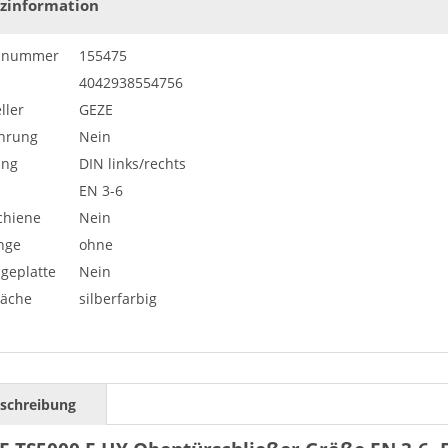
zinformation
elnummer
155475
4042938554756
ller
GEZE
hrung
Nein
ung
DIN links/rechts
EN 3-6
chiene
Nein
nge
ohne
geplatte
Nein
läche
silberfarbig
schreibung