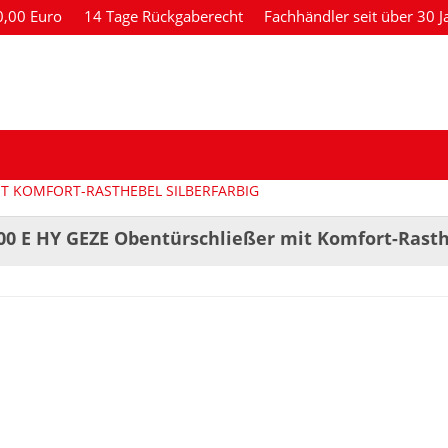
80,00 Euro
14 Tage Rückgaberecht
Fachhändler seit über 30 J
IT KOMFORT-RASTHEBEL SILBERFARBIG
00 E HY GEZE Obentürschließer mit Komfort-Rasthe