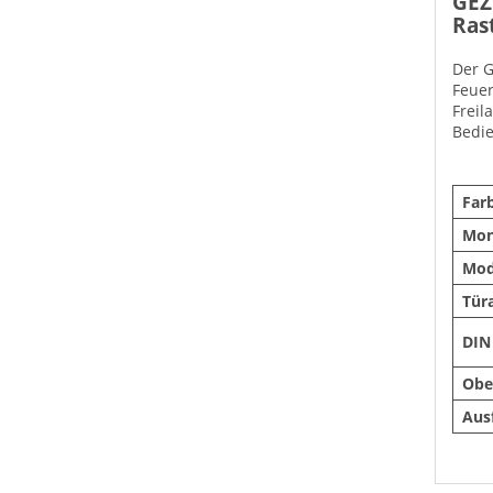
GEZ
Rast
Der G
Feuer
Freil
Bedie
Far
Mon
Mod
Tür
DIN
Obe
Aus