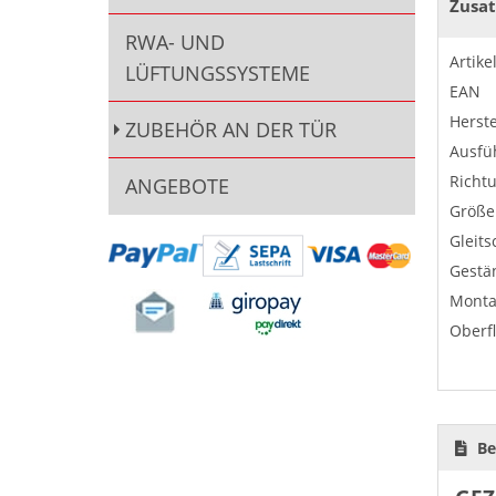
Zusat
RWA- UND
Artik
LÜFTUNGSSYSTEME
EAN
Herste
ZUBEHÖR AN DER TÜR
Ausfü
Richt
ANGEBOTE
Größe
Gleits
Gestä
Monta
Oberf
Be