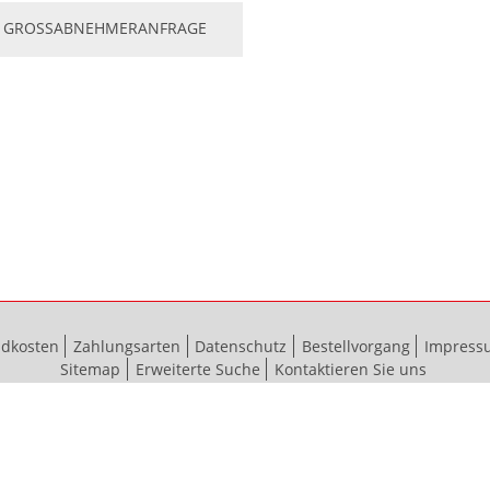
GROSSABNEHMERANFRAGE
ndkosten
Zahlungsarten
Datenschutz
Bestellvorgang
Impress
Sitemap
Erweiterte Suche
Kontaktieren Sie uns