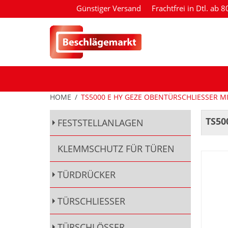
Günstiger Versand
Frachtfrei in Dtl. ab 
HOME
/
TS5000 E HY GEZE OBENTÜRSCHLIESSER M
TS50
FESTSTELLANLAGEN
KLEMMSCHUTZ FÜR TÜREN
TÜRDRÜCKER
TÜRSCHLIESSER
TÜRSCHLÖSSER