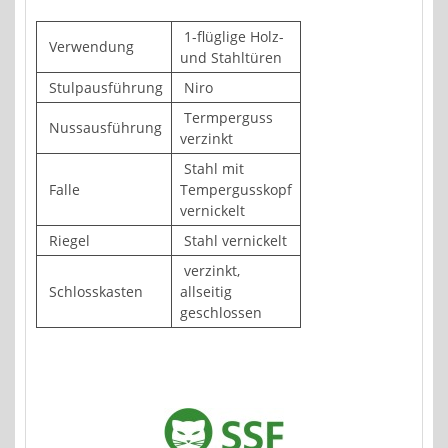
1-flüglige Holz-
Verwendung
und Stahltüren
Stulpausführung
Niro
Termperguss
Nussausführung
verzinkt
Stahl mit
Falle
Tempergusskopf
vernickelt
Riegel
Stahl vernickelt
verzinkt,
Schlosskasten
allseitig
geschlossen