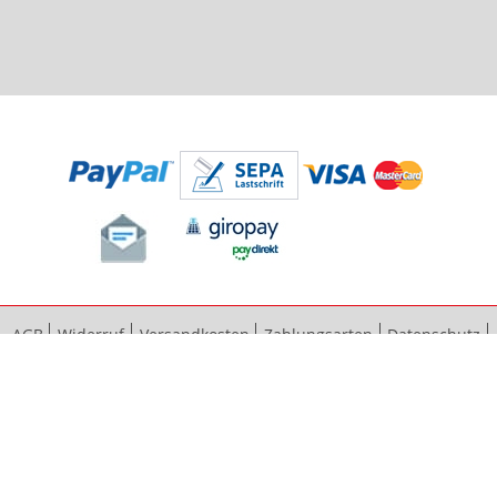
AGB
Widerruf
Versandkosten
Zahlungsarten
Datenschutz
Bestellvorgang
Impressum
Vertrag widerrufen
Sitemap
Erweiterte Suche
Kontaktieren Sie uns