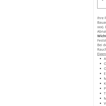
Ihre 
Bauar
xxx).
Abnah
Wicht
Fests
Bei d
Rauch
Eigen
A
O
O
E
M
K
P
T
M
V