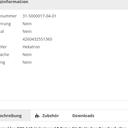
zinformation
elnummer
31-5000017-04-01
hrung
Nein
al
Nein
4260432551365
ller
Hekatron
läche
Nein
ung
Nein
schreibung
Zubehör
Downloads