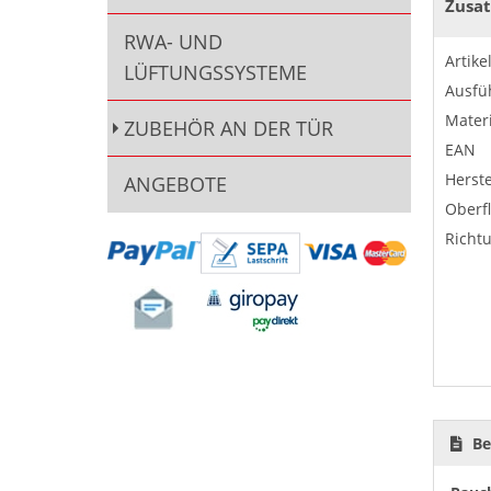
Zusat
RWA- UND
Artik
LÜFTUNGSSYSTEME
Ausfü
Materi
ZUBEHÖR AN DER TÜR
EAN
Herste
ANGEBOTE
Oberf
Richt
Be