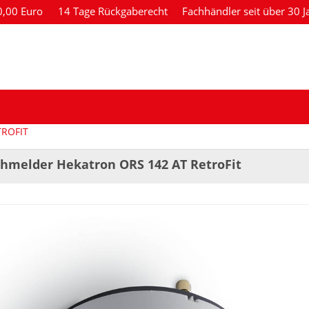
80,00 Euro
14 Tage Rückgaberecht
Fachhändler seit über 30 J
ROFIT
hmelder Hekatron ORS 142 AT RetroFit