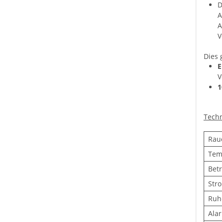
D
A
A
V
Dies 
E
V
1
Techn
Rau
Tem
Bet
Str
Ruh
Ala