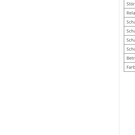
Stö
Rela
Sch
Sch
Scha
Sch
Bet
Far