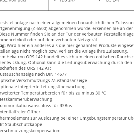
Feststellanlage nach einer allgemeinen bauaufsichtlichen Zulassun
tgenehmigung (Z-6500) abgenommen wurde, erkennen Sie an der D
 Diese Nummer finden Sie an der Tür der verbauten Feststellanla
meprotokoll oder auf dem verbauten Netzgerät.
ig:
Wird hier ein anderes als die hier genannten Produkte eingese
tellanlage nicht möglich bzw. verliert die Anlage ihre Zulassung.
em Hekatron ORS 142 handelt es sich um einen optischen Rauchsc
entwicklung. Optional kann die Leitungsüberwachung durch den M
schaften des ORS 142 AT:
ustauschanzeige nach DIN 14677
ptische Verschmutzungs-/Zustandsanzeige
ptionale integrierte Leitungsüberwachung
rweiterter Temperaturbereich für bis zu minus 30 °C
esskammerüberwachung
ommunikationsanschluss für RSBus
otentialfreier Öffner
hermoelement zur Auslösung bei einer Umgebungstemperatur übe
it Staubschutzkappe
erschmutzungskompensation: