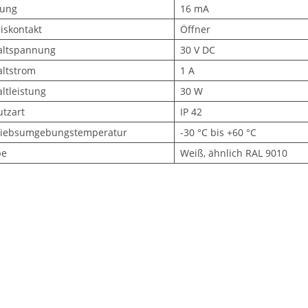
rung
16 mA
iskontakt
Öffner
altspannung
30 V DC
altstrom
1 A
ltleistung
30 W
utzart
IP 42
riebsumgebungstemperatur
-30 °C bis +60 °C
be
Weiß, ähnlich RAL 9010