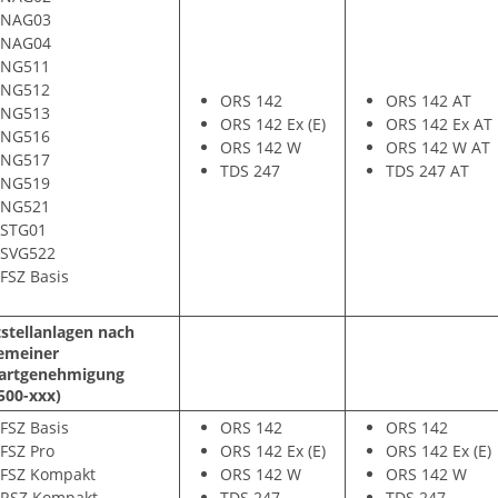
NAG03
NAG04
NG511
NG512
ORS 142
ORS 142 AT
NG513
ORS 142 Ex (E)
ORS 142 Ex AT
NG516
ORS 142 W
ORS 142 W AT
NG517
TDS 247
TDS 247 AT
NG519
NG521
STG01
SVG522
FSZ Basis
tstellanlagen nach
gemeiner
artgenehmigung
500-xxx)
FSZ Basis
ORS 142
ORS 142
FSZ Pro
ORS 142 Ex (E)
ORS 142 Ex (E)
FSZ Kompakt
ORS 142 W
ORS 142 W
RSZ Kompakt
TDS 247
TDS 247