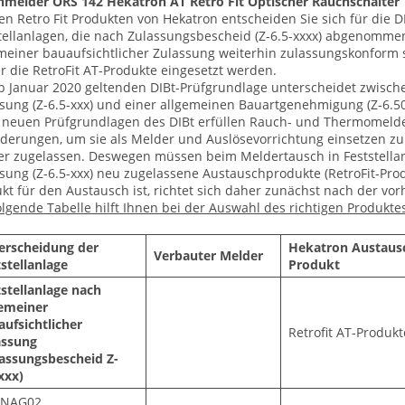
melder ORS 142 Hekatron AT Retro Fit Optischer Rauchschalter
en Retro Fit Produkten von Hekatron entscheiden Sie sich für die
tellanlagen, die nach Zulassungsbescheid (Z-6.5-xxxx) abgenomme
meiner bauaufsichtlicher Zulassung weiterhin zulassungskonform 
 die RetroFit AT-Produkte eingesetzt werden.
b Januar 2020 geltenden DIBt-Prüfgrundlage unterscheidet zwische
sung (Z-6.5-xxx) und einer allgemeinen Bauartgenehmigung (Z-6.50
neuen Prüfgrundlagen des DIBt erfüllen Rauch- und Thermomelder
derungen, um sie als Melder und Auslösevorrichtung einsetzen zu 
r zugelassen. Deswegen müssen beim Meldertausch in Feststellan
sung (Z-6.5-xxx) neu zugelassene Austauschprodukte (RetroFit-Pro
kt für den Austausch ist, richtet sich daher zunächst nach der vo
olgende Tabelle hilft Ihnen bei der Auswahl des richtigen Produkte
erscheidung der
Hekatron Austaus
Verbauter Melder
stellanlage
Produkt
stellanlage nach
gemeiner
ufsichtlicher
Retrofit AT-Produkt
assung
lassungsbescheid Z-
xxx)
NAG02