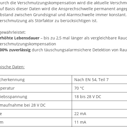
urch die Verschmutzungskompensation wird die aktuelle Verschmutz
uf Basis dieser Daten wird die Ansprechschwelle permanent ange
bstand zwischen Grundsignal und Alarmschwelle immer konstant. 
erschmutzung als Störfaktor zu berücksichtigen ist.
gewährleistet:
rhöhte Lebensdauer
– bis zu 2,5 mal länger als vergleichbare Ra
erschmutzungskompensation
00% zuverlässig
durch täuschungsalarmsichere Detektion von Ra
ische Daten:
cherkennung
Nach EN 54, Teil 7
peratur
70 °C
riebsspannung
18 bis 28 V DC
omaufnahme bei 28 V DC
e
22 mA
rm
11 mA