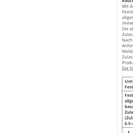
Rauch
Mit d
Fests
allge
immer
Die a
Zulas
Nach 
Anfor
Melde
Zulas
Produ
Die f
Unt
Fest
Fest
all
baua
Zul
(Zu
6.5-