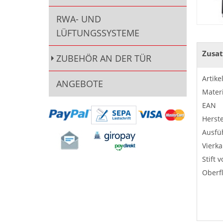
RWA- UND
LÜFTUNGSSYSTEME
Zusat
ZUBEHÖR AN DER TÜR
Artik
ANGEBOTE
Materi
EAN
Herste
Ausfü
Vierka
Stift 
Oberf