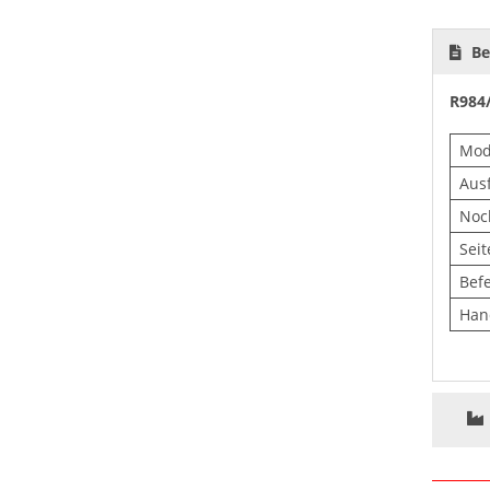
Be
R984/
Mod
Aus
Noc
Sei
Bef
Han