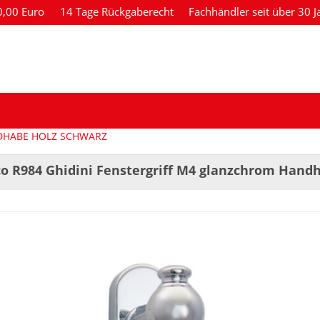
80,00 Euro
14 Tage Rückgaberecht
Fachhändler seit über 30 J
NDHABE HOLZ SCHWARZ
co R984 Ghidini Fenstergriff M4 glanzchrom Hand