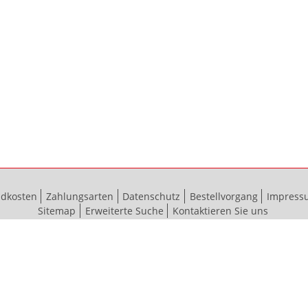
ndkosten
Zahlungsarten
Datenschutz
Bestellvorgang
Impress
Sitemap
Erweiterte Suche
Kontaktieren Sie uns
© 2012 - 2024 bauma baubeschläge GmbH & Co. KG