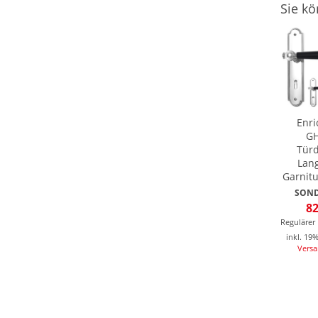
Sie kö
Enri
GH
Türd
Lang
Garnitu
SOND
82
Regulärer 
inkl. 19
Vers