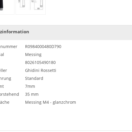
zinformation
elnummer
R0984000480D790
al
Messing
8026105490180
ller
Ghidini Rossetti
hrung
Standard
nt
7mm
vorstehend
35 mm
läche
Messing M4 - glanzchrom