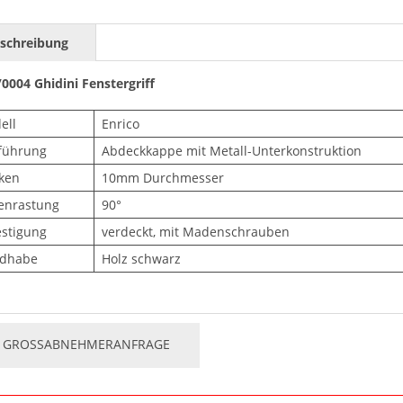
schreibung
0004 Ghidini Fenstergriff
ell
Enrico
führung
Abdeckkappe mit Metall-Unterkonstruktion
ken
10mm Durchmesser
tenrastung
90°
estigung
verdeckt, mit Madenschrauben
dhabe
Holz schwarz
GROSSABNEHMERANFRAGE