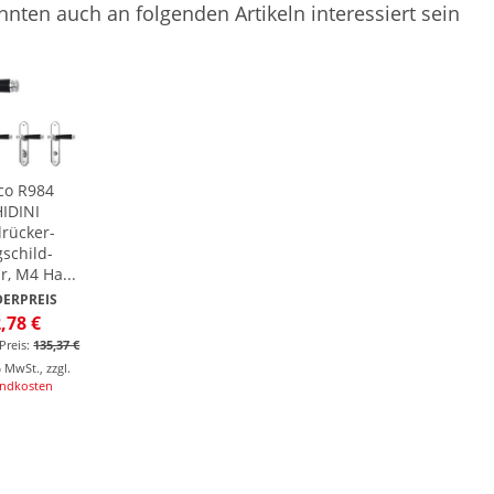
nnten auch an folgenden Artikeln interessiert sein
co R984
IDINI
rücker-
schild-
r, M4 Ha...
ERPREIS
,78 €
Preis:
135,37 €
% MwSt.
,
zzgl.
andkosten