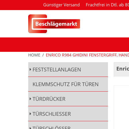
Günstiger Versand
Frachtfrei in Dtl. ab 
HOME
/
ENRICO R984 GHIDINI FENSTERGRIFF, HA
Enri
FESTSTELLANLAGEN
KLEMMSCHUTZ FÜR TÜREN
TÜRDRÜCKER
TÜRSCHLIESSER
TÜRSCHLÖSSER