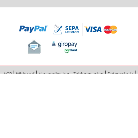
AGB
Widerruf
Versandkosten
Zahlungsarten
Datenschutz
Bestellvorgang
Impressum
Vertrag widerrufen
Sitemap
Erweiterte Suche
Kontaktieren Sie uns