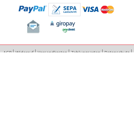
AGB
Widerruf
Versandkosten
Zahlungsarten
Datenschutz
Bestellvorgang
Impressum
Vertrag widerrufen
Sitemap
Erweiterte Suche
Kontaktieren Sie uns