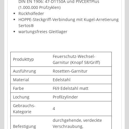
DIN EN 1906: 47-D1150A und PIVCERTPlus
(1.000.000 Prüfzyklen)
Rückholfeder
HOPPE-Steckgriff-Verbindung mit Kugel-Arretierung
Sertos®
wartungsfreies Gleitlager
Feuerschutz-Wechsel-
Produkttyp
Garnitur (Knopf 58/Griff)
Ausführung
Rosetten-Garnitur
Material
Edelstahl
Farbe
F69 Edelstahl matt
Lochung
Profilzylinder
Gebrauchs-
4
Kategorie
durchgehende, verdeckte
Befestigung
Verschraubung,