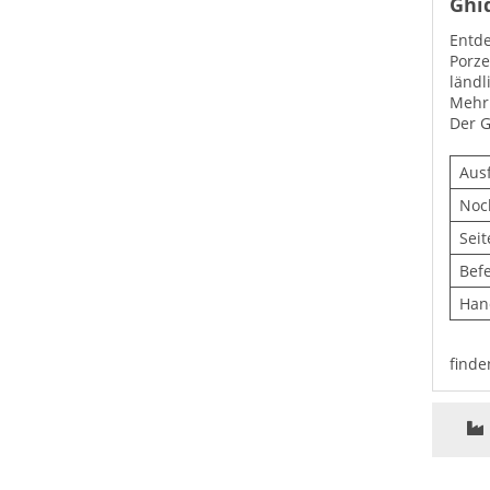
Ghid
Entde
Porze
ländl
Mehr 
Der G
Aus
Noc
Sei
Bef
Han
finde