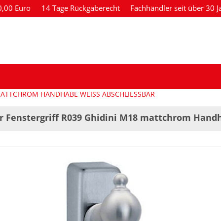
80,00 Euro
14 Tage Rückgaberecht
Fachhändler seit über 30 J
MATTCHROM HANDHABE WEISS ABSCHLIESSBAR
r Fenstergriff R039 Ghidini M18 mattchrom Hand