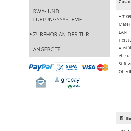
Zusat
RWA- UND
Artik
LÜFTUNGSSYSTEME
Materi
EAN
ZUBEHÖR AN DER TÜR
Herste
Ausfü
ANGEBOTE
Vierka
Stift 
Oberf
Be