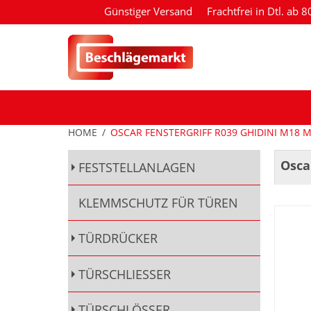
Günstiger Versand
Frachtfrei in Dtl. ab 
HOME
/
OSCAR FENSTERGRIFF R039 GHIDINI M18 
Osca
FESTSTELLANLAGEN
KLEMMSCHUTZ FÜR TÜREN
TÜRDRÜCKER
TÜRSCHLIESSER
TÜRSCHLÖSSER