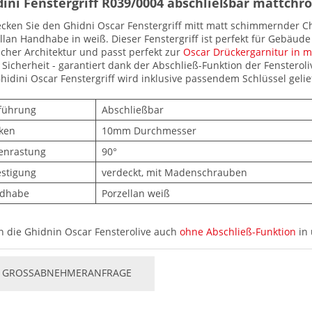
ini Fenstergriff
R039/0004 abschließbar mattch
cken Sie den Ghidni Oscar Fenstergriff mitt matt schimmernder 
llan Handhabe in weiß. Dieser Fenstergriff ist perfekt für Gebäude
icher Architektur und passt perfekt zur
Oscar Drückergarnitur in 
Sicherheit - garantiert dank der Abschließ-Funktion der Fensteroli
hidini Oscar Fenstergriff wird inklusive passendem Schlüssel gelie
führung
Abschließbar
ken
10mm Durchmesser
tenrastung
90°
estigung
verdeckt, mit Madenschrauben
dhabe
Porzellan weiß
n die Ghidnin Oscar Fensterolive auch
ohne Abschließ-Funktion
in 
GROSSABNEHMERANFRAGE