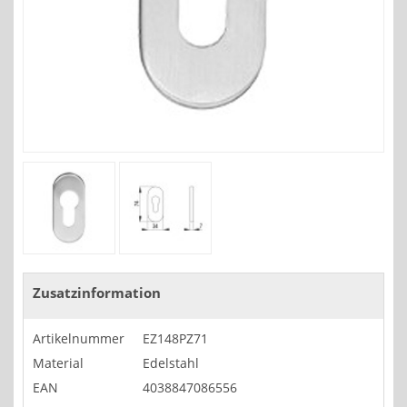
Zusatzinformation
Artikelnummer
EZ148PZ71
Material
Edelstahl
EAN
4038847086556