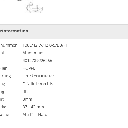
zinformation
elnummer
138L/42KV/42KVS/BB/F1
al
Aluminium
4012789226256
ller
HOPPE
hrung
Drücker/Drücker
ung
DIN links/rechts
ng
BB
nt
8mm
ärke
37 - 42 mm
läche
Alu F1 - Natur