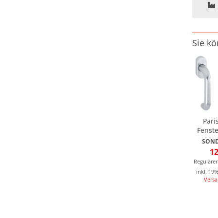
Sie kö
Pari
Fenste
SOND
12
Regulärer
inkl. 19
Vers