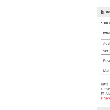
Be
138L
- gep
Aus
Ver
Ros
Mate
Bitte
Diese
F1 Al
Drück