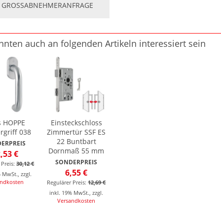
GROSSABNEHMERANFRAGE
nnten auch an folgenden Artikeln interessiert sein
s HOPPE
Einsteckschloss
rgriff 038
Zimmertür SSF ES
22 Buntbart
ERPREIS
Dornmaß 55 mm
,53 €
SONDERPREIS
 Preis:
30,12 €
6,55 €
% MwSt.
,
zzgl.
andkosten
Regulärer Preis:
12,69 €
inkl. 19% MwSt.
,
zzgl.
Versandkosten