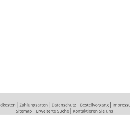
ndkosten
Zahlungsarten
Datenschutz
Bestellvorgang
Impress
Sitemap
Erweiterte Suche
Kontaktieren Sie uns