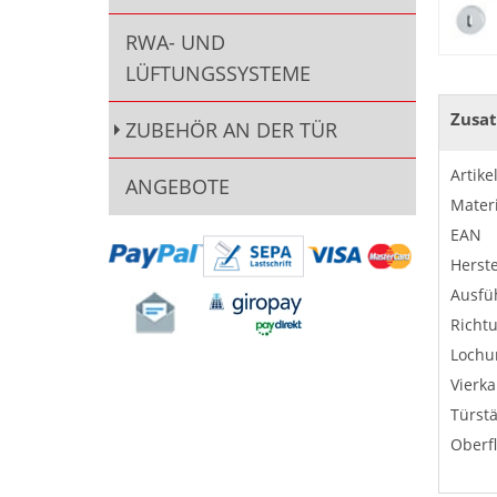
RWA- UND
LÜFTUNGSSYSTEME
Zusat
ZUBEHÖR AN DER TÜR
Artik
ANGEBOTE
Materi
EAN
Herste
Ausfü
Richt
Lochu
Vierka
Türst
Oberf