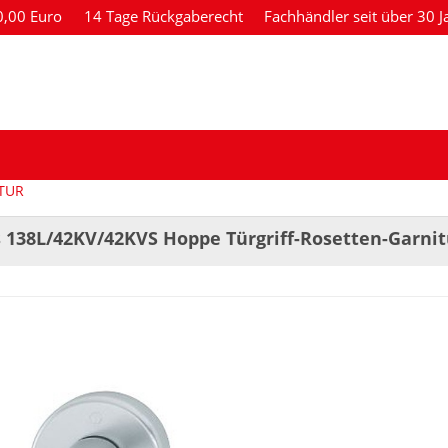
80,00 Euro
14 Tage Rückgaberecht
Fachhändler seit über 30 J
TUR
s 138L/42KV/42KVS Hoppe Türgriff-Rosetten-Garnit