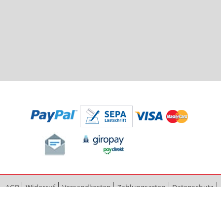
AGB
Widerruf
Versandkosten
Zahlungsarten
Datenschutz
Bestellvorgang
Impressum
Vertrag widerrufen
Sitemap
Erweiterte Suche
Kontaktieren Sie uns