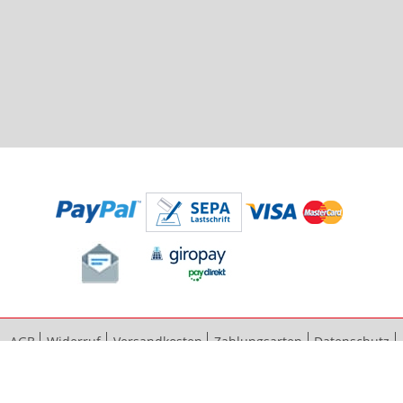
AGB
Widerruf
Versandkosten
Zahlungsarten
Datenschutz
Bestellvorgang
Impressum
Vertrag widerrufen
Sitemap
Erweiterte Suche
Kontaktieren Sie uns