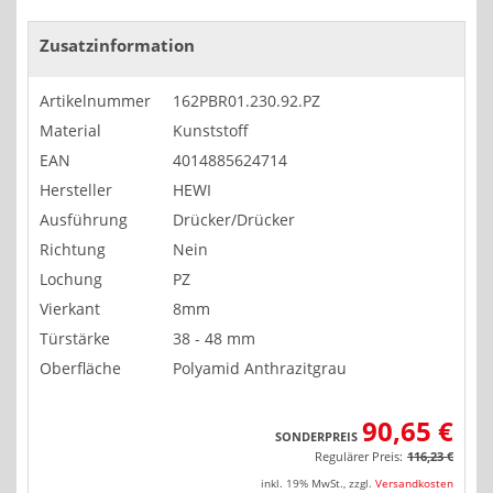
Zusatzinformation
Artikelnummer
162PBR01.230.92.PZ
Material
Kunststoff
EAN
4014885624714
Hersteller
HEWI
Ausführung
Drücker/Drücker
Richtung
Nein
Lochung
PZ
Vierkant
8mm
Türstärke
38 - 48 mm
Oberfläche
Polyamid Anthrazitgrau
90,65 €
SONDERPREIS
Regulärer Preis:
116,23 €
inkl. 19% MwSt.
,
zzgl.
Versandkosten