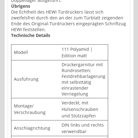
Doppellager ausgeführt.
Übrigens
Die Echtheit des HEWI Türdrückers lässt sich
zweifelsfrei durch den an der zum Türblatt zeigenden
Ende des Original-Türdrückers eingeprägten Schriftzug
HEWI feststellen.
Technische Details
111 Polyamid |
Modell
Edition matt
Drückergarnitur mit
Rundrosetten;
Festdrehbarlagerung
Ausführung
mit selbsttätig
einrastender
Verriegelung
Verdeckt, mit
Montage/
Hülsenschrauben
Verschraubung
und Stützzapfen
DIN links und rechts
Anschlagrichtung
verwendbar