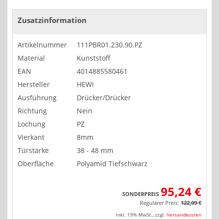
Zusatzinformation
Artikelnummer
111PBR01.230.90.PZ
Material
Kunststoff
EAN
4014885580461
Hersteller
HEWI
Ausführung
Drücker/Drücker
Richtung
Nein
Lochung
PZ
Vierkant
8mm
Türstärke
38 - 48 mm
Oberfläche
Polyamid Tiefschwarz
95,24 €
SONDERPREIS
Regulärer Preis:
122,09 €
inkl. 19% MwSt.
,
zzgl.
Versandkosten