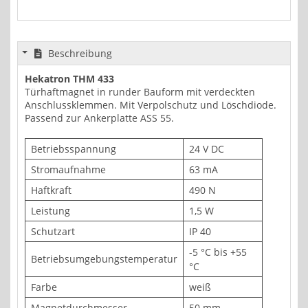
Beschreibung
Hekatron THM 433
Türhaftmagnet in runder Bauform mit verdeckten
Anschlussklemmen. Mit Verpolschutz und Löschdiode.
Passend zur Ankerplatte ASS 55.
Betriebsspannung
24 V DC
Stromaufnahme
63 mA
Haftkraft
490 N
Leistung
1,5 W
Schutzart
IP 40
-5 °C bis +55
Betriebsumgebungstemperatur
°C
Farbe
weiß
Magnetdurchmesser
50 mm