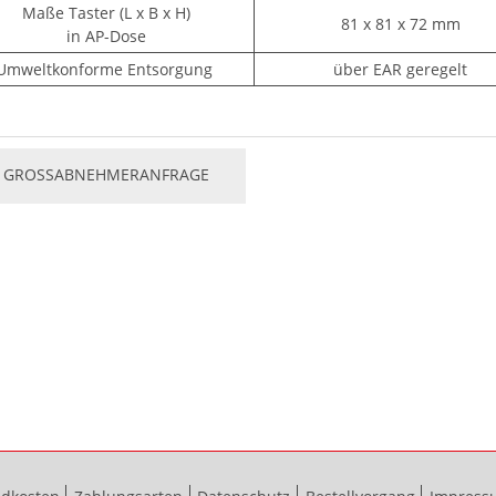
Maße Taster (L x B x H)
81 x 81 x 72 mm
in AP-Dose
Umweltkonforme Entsorgung
über EAR geregelt
GROSSABNEHMERANFRAGE