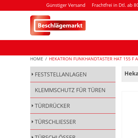
Günstiger Versand
Frachtfrei in Dtl. ab 
HOME
/
HEKATRON FUNKHANDTASTER HAT 155 F A
Heka
FESTSTELLANLAGEN
KLEMMSCHUTZ FÜR TÜREN
TÜRDRÜCKER
TÜRSCHLIESSER
TÜRSCHLÖSSER