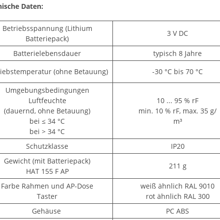
ische Daten:
Betriebsspannung (Lithium
3 V DC
Batteriepack)
Batterielebensdauer
typisch 8 Jahre
riebstemperatur (ohne Betauung)
-30 °C bis 70 °C
Umgebungsbedingungen
Luftfeuchte
10 ... 95 % rF
(dauernd, ohne Betauung)
min. 10 % rF, max. 35 g/
bei ≤ 34 °C
m³
bei > 34 °C
Schutzklasse
IP20
Gewicht (mit Batteriepack)
211 g
HAT 155 F AP
Farbe Rahmen und AP-Dose
weiß ähnlich RAL 9010
Taster
rot ähnlich RAL 300
Gehäuse
PC ABS