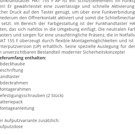
Funkhandtaster HAT 155 F AP ist ein Schlüsselelement im Funk
n! Er gewährleistet eine zuverlässige und schnelle Aktivieru
cher Druck auf den Taster genügt, um über eine Funkverbindung
iederum den Öffnerkontakt aktiviert und somit die Schließmech
setzt. Im Bereich der Farbgestaltung ist der Funkhandtaster H
ten, das sich nahtlos in die Umgebung einfügt. Die neutralen Far
asters und sorgen für eine unaufdringliche Präsenz, die in Notfall
AT 155 F überzeugt durch flexible Montagemöglichkeiten und ist 
nterputzversion (UP) erhältlich. Seine spezielle Auslegung für 
 unverzichtbaren Bestandteil moderner Sicherheitskonzepte!
eferumfang enthalten:
bdeckhaube
eschriftung
andtaster
bdeckrahmen
ontagerahmen
efestigungsschrauben (2 Stück)
atteriepack
ontageanleitung
er Aufputzvariante zusätzlich:
ufputzdose