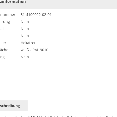
zinformation
elnummer
31-4100022-02-01
hrung
Nein
al
Nein
Nein
ller
Hekatron
läche
weiß - RAL 9010
ung
Nein
schreibung