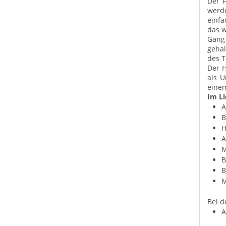
Der 
werde
einfa
das w
Gang 
gehal
des T
Der H
als U
einem
Im Li
A
B
H
A
M
B
B
M
Bei d
A