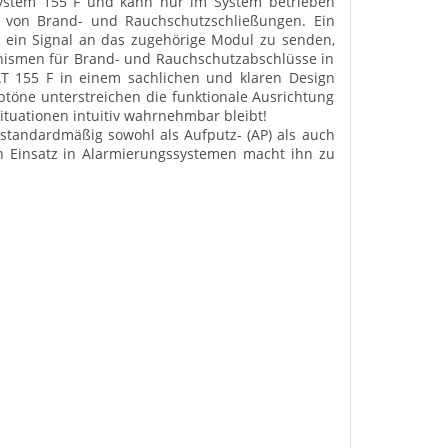
system 155 F und kann nur im System betrieben
ng von Brand- und Rauchschutzschließungen. Ein
 ein Signal an das zugehörige Modul zu senden,
anismen für Brand- und Rauchschutzabschlüsse in
AT 155 F in einem sachlichen und klaren Design
btöne unterstreichen die funktionale Ausrichtung
situationen intuitiv wahrnehmbar bleibt!
standardmäßig sowohl als Aufputz- (AP) als auch
den Einsatz in Alarmierungssystemen macht ihn zu