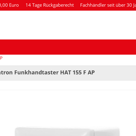
80,00 Euro
14 Tage Rückgaberecht
Fachhändler seit über 30 J
P
tron Funkhandtaster HAT 155 F AP