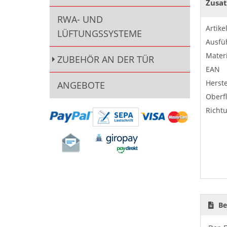
Zusat
RWA- UND
Artik
LÜFTUNGSSYSTEME
Ausfü
Materi
ZUBEHÖR AN DER TÜR
EAN
Herste
ANGEBOTE
Oberf
Richt
Be