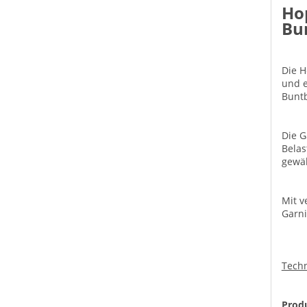
Ho
Bun
Die H
und e
Buntb
Die G
Belas
gewäh
Mit v
Garni
Techn
Prod