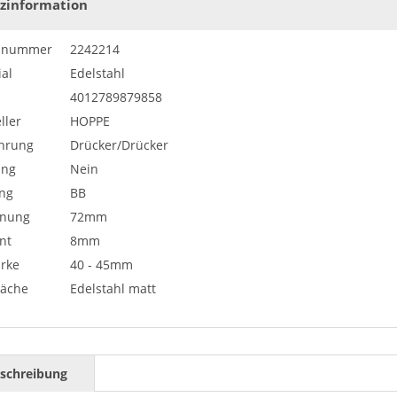
zinformation
elnummer
2242214
al
Edelstahl
4012789879858
ller
HOPPE
hrung
Drücker/Drücker
ung
Nein
ng
BB
rnung
72mm
nt
8mm
ärke
40 - 45mm
läche
Edelstahl matt
schreibung