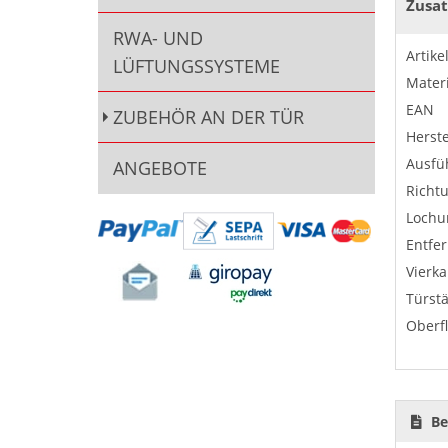
Zusat
RWA- UND
Artik
LÜFTUNGSSYSTEME
Materi
EAN
ZUBEHÖR AN DER TÜR
Herste
Ausfü
ANGEBOTE
Richt
Lochu
Entfe
Vierka
Türst
Oberf
Be