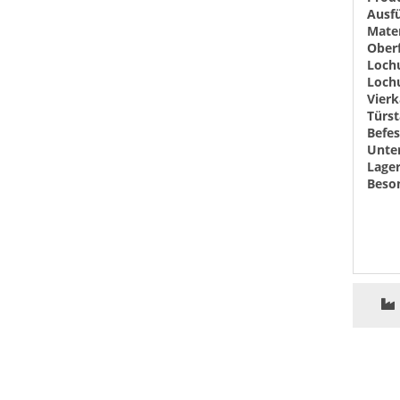
Ausf
Mater
Oberf
Loch
Loch
Vierk
Türst
Befes
Unte
Lage
Beson