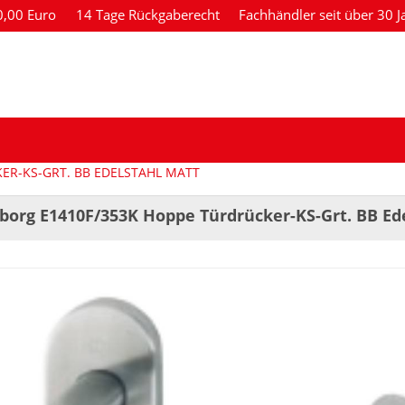
80,00 Euro
14 Tage Rückgaberecht
Fachhändler seit über 30 J
ER-KS-GRT. BB EDELSTAHL MATT
borg E1410F/353K Hoppe Türdrücker-KS-Grt. BB Ed