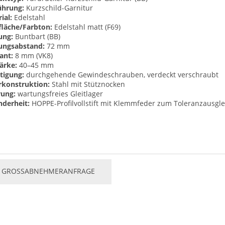
ührung:
Kurzschild-Garnitur
ial:
Edelstahl
läche/Farbton:
Edelstahl matt (F69)
ung:
Buntbart (BB)
ungsabstand:
72 mm
ant:
8 mm (VK8)
ärke:
40–45 mm
tigung:
durchgehende Gewindeschrauben, verdeckt verschraubt
rkonstruktion:
Stahl mit Stütznocken
rung:
wartungsfreies Gleitlager
derheit:
HOPPE-Profilvollstift mit Klemmfeder zum Toleranzausgle
GROSSABNEHMERANFRAGE