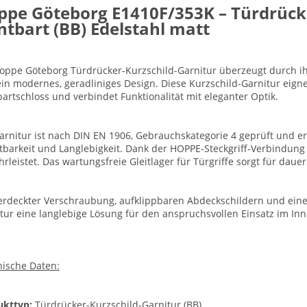
ppe Göteborg E1410F/353K – Türdrücke
tbart (BB) Edelstahl matt
oppe Göteborg Türdrücker-Kurzschild-Garnitur überzeugt durch ih
in modernes, geradliniges Design. Diese Kurzschild-Garnitur eigne
artschloss und verbindet Funktionalität mit eleganter Optik.
arnitur ist nach DIN EN 1906, Gebrauchskategorie 4 geprüft und erf
tbarkeit und Langlebigkeit. Dank der HOPPE-Steckgriff-Verbindung
rleistet. Das wartungsfreie Gleitlager für Türgriffe sorgt für daue
erdeckter Verschraubung, aufklippbaren Abdeckschildern und einer 
tur eine langlebige Lösung für den anspruchsvollen Einsatz im In
ische Daten:
ukttyp:
Türdrücker-Kurzschild-Garnitur (BB)