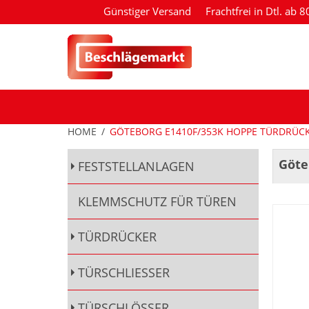
Günstiger Versand
Frachtfrei in Dtl. ab 
HOME
/
GÖTEBORG E1410F/353K HOPPE TÜRDRÜCK
Göte
FESTSTELLANLAGEN
KLEMMSCHUTZ FÜR TÜREN
TÜRDRÜCKER
TÜRSCHLIESSER
TÜRSCHLÖSSER