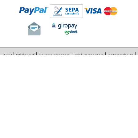
AGB
Widerruf
Versandkosten
Zahlungsarten
Datenschutz
Bestellvorgang
Impressum
Vertrag widerrufen
Sitemap
Erweiterte Suche
Kontaktieren Sie uns