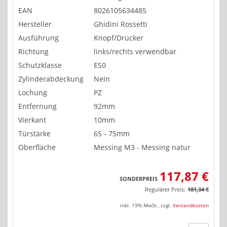
EAN
8026105634485
Hersteller
Ghidini Rossetti
Ausführung
Knopf/Drücker
Richtung
links/rechts verwendbar
Schutzklasse
ES0
Zylinderabdeckung
Nein
Lochung
PZ
Entfernung
92mm
Vierkant
10mm
Türstärke
65 - 75mm
Oberfläche
Messing M3 - Messing natur
117,87 €
SONDERPREIS
Regulärer Preis:
181,34 €
inkl. 19% MwSt.
,
zzgl.
Versandkosten