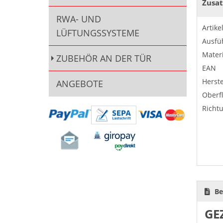
Zusat
RWA- UND
Artik
LÜFTUNGSSYSTEME
Ausfü
Materi
ZUBEHÖR AN DER TÜR
EAN
Herste
ANGEBOTE
Oberf
Richt
Be
GE