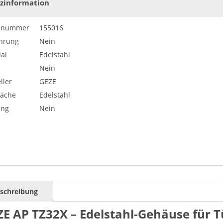
zinformation
elnummer
155016
hrung
Nein
al
Edelstahl
Nein
ller
GEZE
läche
Edelstahl
ung
Nein
schreibung
ZE AP TZ32X – Edelstahl-Gehäuse für T