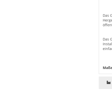
Das G
Herge
öffen
Das G
Insta
einfa
Maß