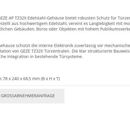
EZE AP TZ32X Edelstahl-Gehäuse bietet robusten Schutz für Türze
stellt aus hochwertigem Edelstahl, vereint es Langlebigkeit mit mo
tlichen Gebäuden, Büros oder Objekten mit hohem Publikumsverk
ehäuse schützt die interne Elektronik zuverlässig vor mechanisch
llation von GEZE TZ32X Türzentralen. Die klar strukturierte Bauwei
che Integration in bestehende Türsysteme.
e:
78 x 240 x 68,5 mm (B x H x T)
GROSSABNEHMERANFRAGE