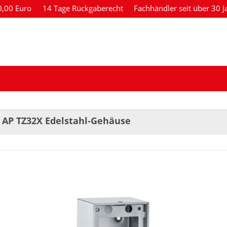
80,00 Euro
14 Tage Rückgaberecht
Fachhändler seit über 30 J
 AP TZ32X Edelstahl-Gehäuse