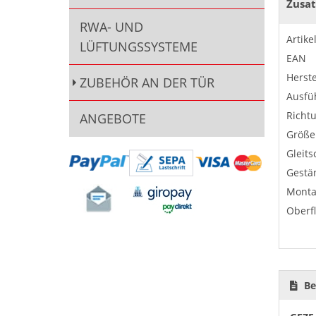
Zusat
RWA- UND
Artik
LÜFTUNGSSYSTEME
EAN
Herste
ZUBEHÖR AN DER TÜR
Ausfü
Richt
ANGEBOTE
Größe
Gleits
Gestä
Monta
Oberf
Be