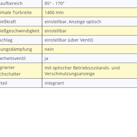
laufbereich
85° - 170°
imale Türbreite
1400 mm
ießkraft
einstellbar, Anzeige optisch
ließgeschwindigkeit
einstellbar
schlag
einstellbar (über Ventil)
nungsdämpfung
nein
erheitsventil
ja
grierter
mit optischer Betriebszustands- und
Verschmutzungsanzeige
chschalter
teil
integriert