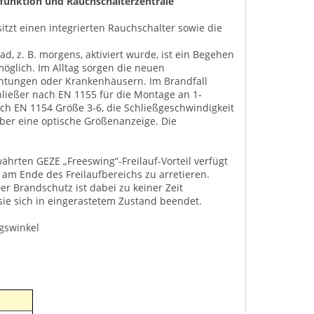
ffunktion und Rauchschalterzentrale
itzt einen integrierten Rauchschalter sowie die
d, z. B. morgens, aktiviert wurde, ist ein Begehen
öglich. Im Alltag sorgen die neuen
richtungen oder Krankenhäusern. Im Brandfall
chließer nach EN 1155 für die Montage an 1-
ach EN 1154 Größe 3-6, die Schließgeschwindigkeit
über eine optische Größenanzeige. Die
ährten GEZE „Freeswing“-Freilauf-Vorteil verfügt
r am Ende des Freilaufbereichs zu arretieren.
er Brandschutz ist dabei zu keiner Zeit
 sie sich in eingerastetem Zustand beendet.
gswinkel