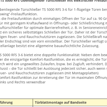
TS 5000 RFS Obenliegender Türschließer mit elektrischer Freilau
benliegende Türschließer TS 5000 RFS 3-6 für 1-flügelige Türen bes
swing“-Freilauffunktion.
die Freilaufunktion durch einmaliges Öffnen der Tür auf ca. 90 Gra
ür mit geringem Kraftaufwand in Öffnungs- oder Schließrichtung m
auftürschließer für optimale Barrierefreiheit, z. B. in Seniorenein
gt ein sicheres selbsttätiges Schließen der Tür. Daher ist der Türs
ligen Feuer- und Rauchschutztüren zugelassen. Die Schließkraft n
er Endschlag sind von vorn einstellbar. Der Türschließer verfügt 
tellanlage besitzt eine allgemeine bauaufsichtliche Zulassung.
S 5000 RFS 3-6 bietet eine doppelte Funktionalität: Neben dem bew
er die einzigartige Komfort-Rastfunktion, die es ermöglicht, die Tü
ch wird ein ungewolltes Zulaufen, bspw. bei Zugluft, verhindert. D
lusst – die Tür schließt bei Auslösung jederzeit sicher, auch wenn
euer- und Rauchschutztüren zugelassen (mit Montageplatten)
omfort-Rastfunktion zur Arretierung der Tür im maximalen Öffnun
inks und Rechts verwendbar
führung
Türblattmontage auf Bandseite