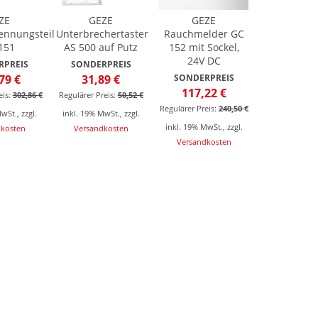
ZE
GEZE
GEZE
ennungsteil
Unterbrechertaster
Rauchmelder GC
151
AS 500 auf Putz
152 mit Sockel,
24V DC
RPREIS
SONDERPREIS
79 €
31,89 €
SONDERPREIS
117,22 €
is:
302,86 €
Regulärer Preis:
50,52 €
Regulärer Preis:
240,50 €
MwSt.
,
zzgl.
inkl. 19% MwSt.
,
zzgl.
inkl. 19% MwSt.
,
zzgl.
dkosten
Versandkosten
Versandkosten