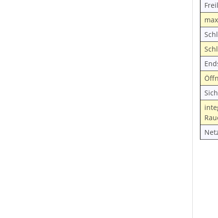
Frei
max
Schl
Sch
End
Öff
Sich
inte
Rau
Netz