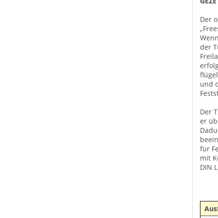
GEZE 
Der o
„Free
Wenn 
der T
Freil
erfol
flüge
und d
Fests
Der T
er üb
Dadur
beein
für F
mit K
DIN L
Aus