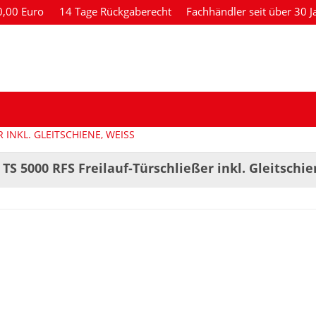
80,00 Euro
14 Tage Rückgaberecht
Fachhändler seit über 30 J
INKL. GLEITSCHIENE, WEISS
 TS 5000 RFS Freilauf-Türschließer inkl. Gleitschi