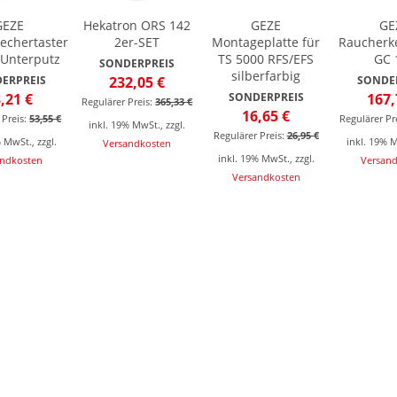
GEZE
Hekatron ORS 142
GEZE
GE
echertaster
2er-SET
Montageplatte für
Raucherk
 Unterputz
TS 5000 RFS/EFS
GC 
SONDERPREIS
silberfarbig
ERPREIS
232,05 €
SONDE
,21 €
SONDERPREIS
167,
Regulärer Preis:
365,33 €
16,65 €
 Preis:
53,55 €
Regulärer Pre
inkl. 19% MwSt.
,
zzgl.
Regulärer Preis:
26,95 €
% MwSt.
,
zzgl.
inkl. 19% 
Versandkosten
inkl. 19% MwSt.
,
zzgl.
andkosten
Versan
Versandkosten