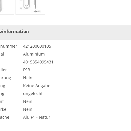
zinformation
elnummer
421200000105
al
Aluminium
4015354095431
ller
FSB
hrung
Nein
ung
Keine Angabe
ng
ungelocht
nt
Nein
ärke
Nein
läche
Alu F1 - Natur