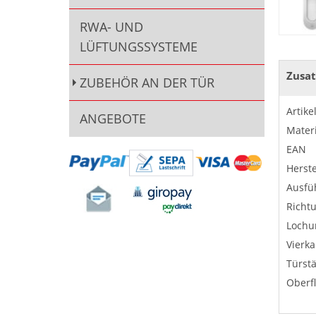
RWA- UND
LÜFTUNGSSYSTEME
Zusat
ZUBEHÖR AN DER TÜR
Artik
ANGEBOTE
Materi
EAN
Herste
Ausfü
Richt
Lochu
Vierka
Türst
Oberf