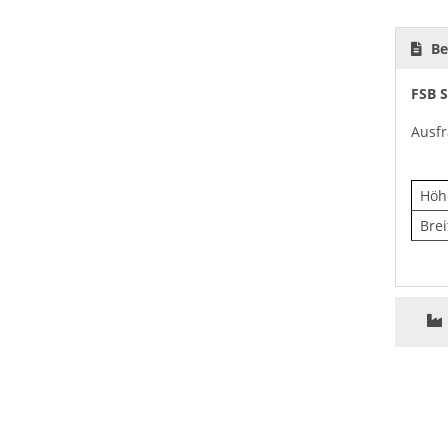
Be
FSB S
Ausfr
Höh
Brei