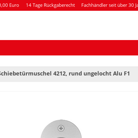
80,00 Euro
14 Tage Rückgaberecht
Fachhändler seit über 30 J
Schiebetürmuschel 4212, rund ungelocht Alu F1