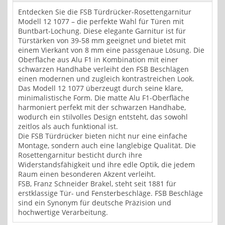
Entdecken Sie die FSB Türdrücker-Rosettengarnitur
Modell 12 1077 – die perfekte Wahl für Türen mit
Buntbart-Lochung. Diese elegante Garnitur ist für
Türstärken von 39-58 mm geeignet und bietet mit
einem Vierkant von 8 mm eine passgenaue Lösung. Die
Oberfläche aus Alu F1 in Kombination mit einer
schwarzen Handhabe verleiht den FSB Beschlägen
einen modernen und zugleich kontrastreichen Look.
Das Modell 12 1077 überzeugt durch seine klare,
minimalistische Form. Die matte Alu F1-Oberfläche
harmoniert perfekt mit der schwarzen Handhabe,
wodurch ein stilvolles Design entsteht, das sowohl
zeitlos als auch funktional ist.
Die FSB Türdrücker bieten nicht nur eine einfache
Montage, sondern auch eine langlebige Qualität. Die
Rosettengarnitur besticht durch ihre
Widerstandsfähigkeit und ihre edle Optik, die jedem
Raum einen besonderen Akzent verleiht.
FSB, Franz Schneider Brakel, steht seit 1881 für
erstklassige Tür- und Fensterbeschläge. FSB Beschläge
sind ein Synonym für deutsche Präzision und
hochwertige Verarbeitung.