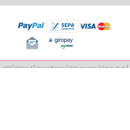
AGB
Widerruf
Versandkosten
Zahlungsarten
Datenschutz
Bestellvorgang
Impressum
Vertrag widerrufen
Sitemap
Erweiterte Suche
Kontaktieren Sie uns