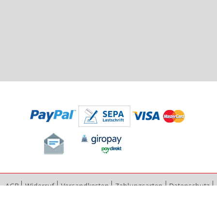
AGB
Widerruf
Versandkosten
Zahlungsarten
Datenschutz
Bestellvorgang
Impressum
Vertrag widerrufen
Sitemap
Erweiterte Suche
Kontaktieren Sie uns