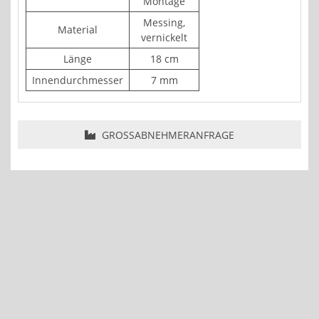
Montage
Messing,
Material
vernickelt
Länge
18 cm
Innendurchmesser
7 mm
GROSSABNEHMERANFRAGE