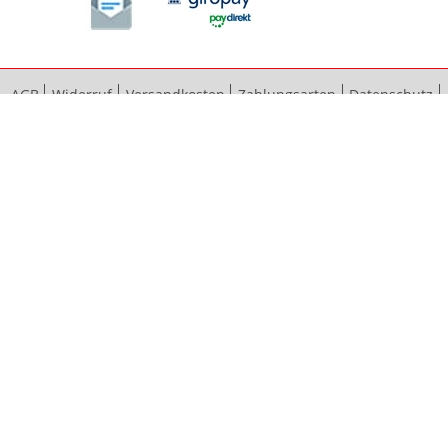
AGB
Widerruf
Versandkosten
Zahlungsarten
Datenschutz
Bestellvorgang
Impressum
Vertrag widerrufen
Sitemap
Erweiterte Suche
Kontaktieren Sie uns
© 2012 - 2024 bauma baubeschläge GmbH & Co. KG