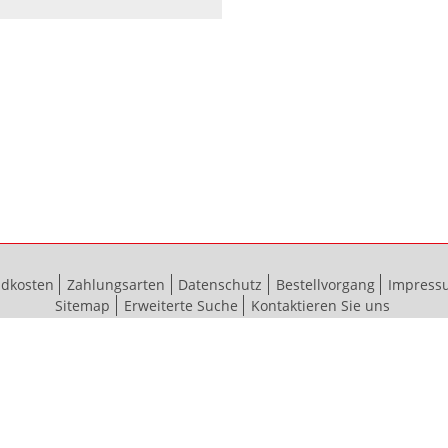
ndkosten
Zahlungsarten
Datenschutz
Bestellvorgang
Impress
Sitemap
Erweiterte Suche
Kontaktieren Sie uns
© 2012 - 2024 bauma baubeschläge GmbH & Co. KG