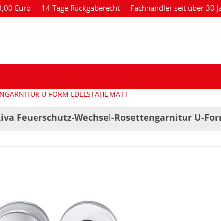
80,00 Euro
14 Tage Rückgaberecht
Fachhändler seit über 30 J
ENGARNITUR U-FORM EDELSTAHL MATT
Riva Feuerschutz-Wechsel-Rosettengarnitur U-For