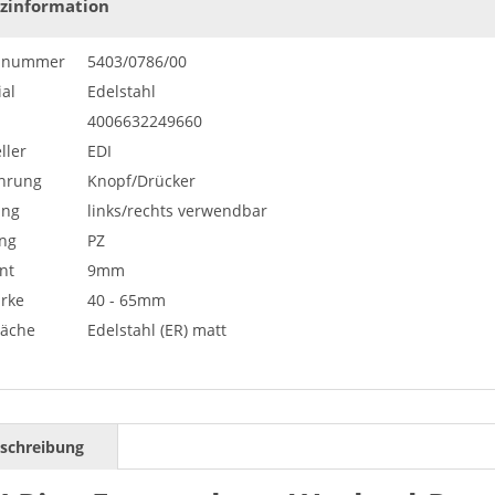
zinformation
elnummer
5403/0786/00
al
Edelstahl
4006632249660
ller
EDI
hrung
Knopf/Drücker
ung
links/rechts verwendbar
ng
PZ
nt
9mm
ärke
40 - 65mm
läche
Edelstahl (ER) matt
schreibung