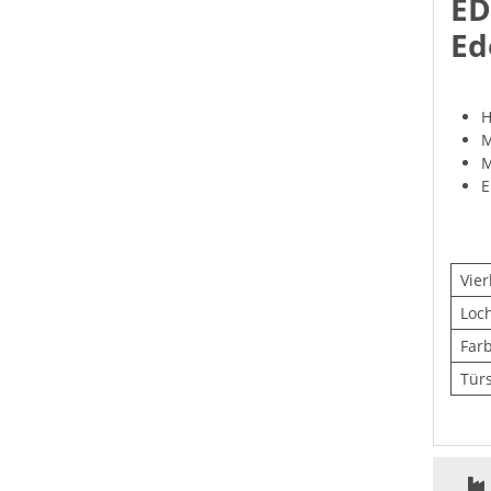
ED
Ed
H
M
M
E
Vier
Loc
Far
Tür