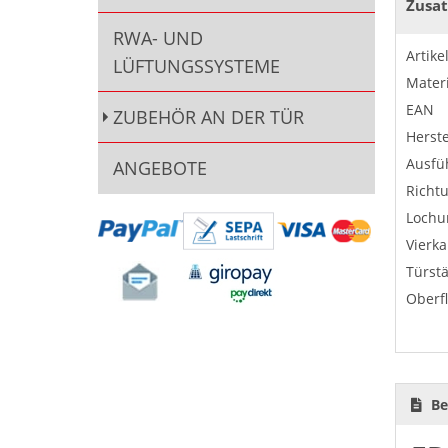
Zusat
RWA- UND
Artik
LÜFTUNGSSYSTEME
Materi
EAN
ZUBEHÖR AN DER TÜR
Herste
Ausfü
ANGEBOTE
Richt
Lochu
Vierka
Türst
Oberf
Be