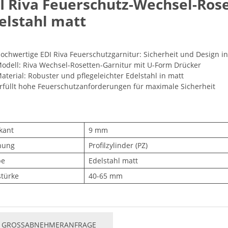
I Riva Feuerschutz-Wechsel-Ros
elstahl matt
ochwertige EDI Riva Feuerschutzgarnitur: Sicherheit und Design i
odell: Riva Wechsel-Rosetten-Garnitur mit U-Form Drücker
aterial: Robuster und pflegeleichter Edelstahl in matt
rfüllt hohe Feuerschutzanforderungen für maximale Sicherheit
kant
9 mm
hung
Profilzylinder (PZ)
be
Edelstahl matt
stürke
40-65 mm
GROSSABNEHMERANFRAGE