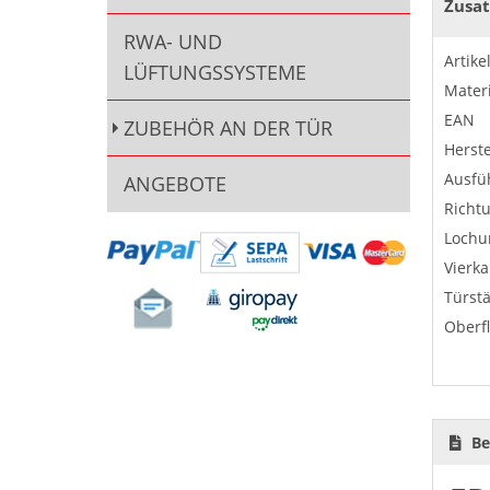
Zusat
RWA- UND
Artik
LÜFTUNGSSYSTEME
Materi
EAN
ZUBEHÖR AN DER TÜR
Herste
Ausfü
ANGEBOTE
Richt
Lochu
Vierka
Türst
Oberf
Be