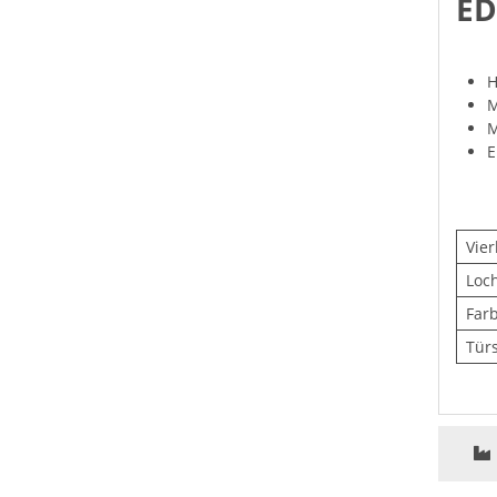
ED
H
M
M
E
Vier
Loc
Far
Tür