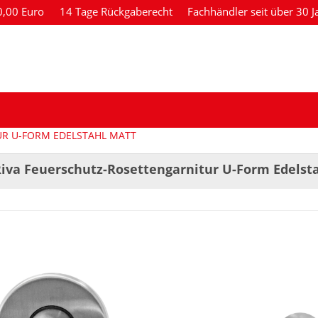
80,00 Euro
14 Tage Rückgaberecht
Fachhändler seit über 30 J
UR U-FORM EDELSTAHL MATT
Riva Feuerschutz-Rosettengarnitur U-Form Edelst