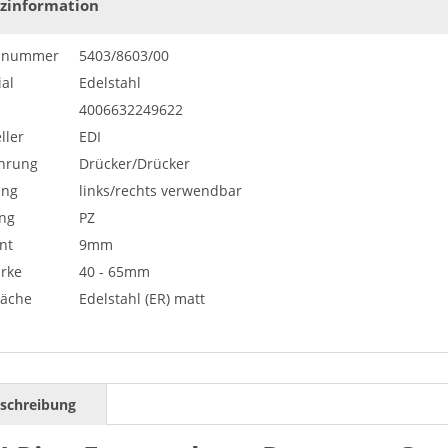
zinformation
elnummer
5403/8603/00
al
Edelstahl
4006632249622
ller
EDI
hrung
Drücker/Drücker
ung
links/rechts verwendbar
ng
PZ
nt
9mm
ärke
40 - 65mm
läche
Edelstahl (ER) matt
schreibung