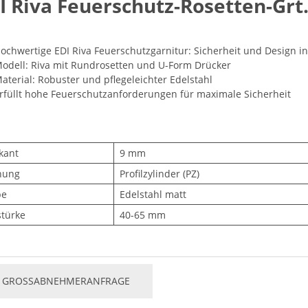
I Riva Feuerschutz-Rosetten-Grt
ochwertige EDI Riva Feuerschutzgarnitur: Sicherheit und Design i
odell: Riva mit Rundrosetten und U-Form Drücker
aterial: Robuster und pflegeleichter Edelstahl
rfüllt hohe Feuerschutzanforderungen für maximale Sicherheit
kant
9 mm
hung
Profilzylinder (PZ)
be
Edelstahl matt
stürke
40-65 mm
GROSSABNEHMERANFRAGE