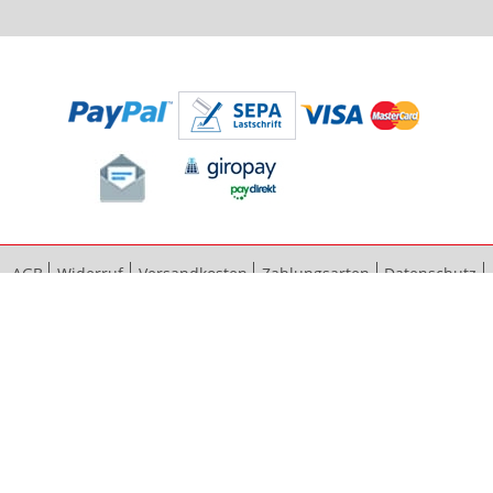
AGB
Widerruf
Versandkosten
Zahlungsarten
Datenschutz
Bestellvorgang
Impressum
Vertrag widerrufen
Sitemap
Erweiterte Suche
Kontaktieren Sie uns