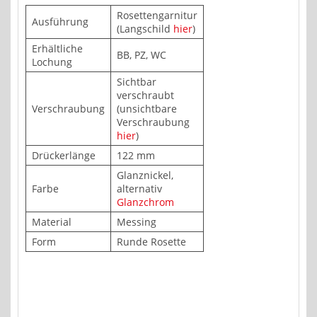
Rosettengarnitur
Ausführung
(Langschild
hier
)
Erhältliche
BB, PZ, WC
Lochung
Sichtbar
verschraubt
Verschraubung
(unsichtbare
Verschraubung
hier
)
Drückerlänge
122 mm
Glanznickel,
Farbe
alternativ
Glanzchrom
Material
Messing
Form
Runde Rosette