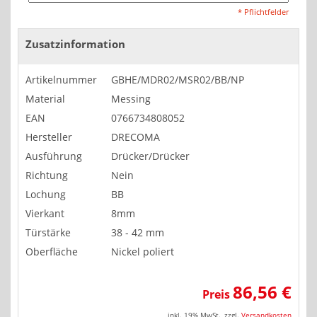
* Pflichtfelder
Zusatzinformation
Artikelnummer
GBHE/MDR02/MSR02/BB/NP
Material
Messing
EAN
0766734808052
Hersteller
DRECOMA
Ausführung
Drücker/Drücker
Richtung
Nein
Lochung
BB
Vierkant
8mm
Türstärke
38 - 42 mm
Oberfläche
Nickel poliert
86,56 €
Preis
inkl. 19% MwSt.
,
zzgl.
Versandkosten