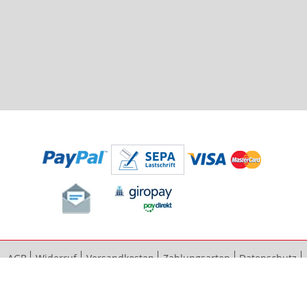
AGB
Widerruf
Versandkosten
Zahlungsarten
Datenschutz
Bestellvorgang
Impressum
Vertrag widerrufen
Sitemap
Erweiterte Suche
Kontaktieren Sie uns