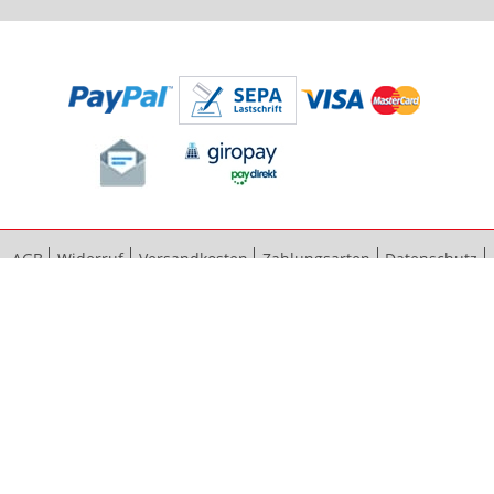
AGB
Widerruf
Versandkosten
Zahlungsarten
Datenschutz
Bestellvorgang
Impressum
Vertrag widerrufen
Sitemap
Erweiterte Suche
Kontaktieren Sie uns