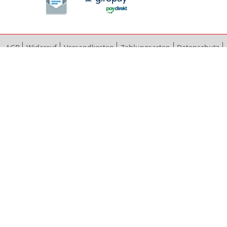
AGB
Widerruf
Versandkosten
Zahlungsarten
Datenschutz
Bestellvorgang
Impressum
Vertrag widerrufen
Sitemap
Erweiterte Suche
Kontaktieren Sie uns
© 2012 - 2024 bauma baubeschläge GmbH & Co. KG