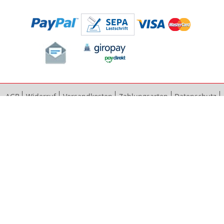
AGB
Widerruf
Versandkosten
Zahlungsarten
Datenschutz
Bestellvorgang
Impressum
Vertrag widerrufen
Sitemap
Erweiterte Suche
Kontaktieren Sie uns