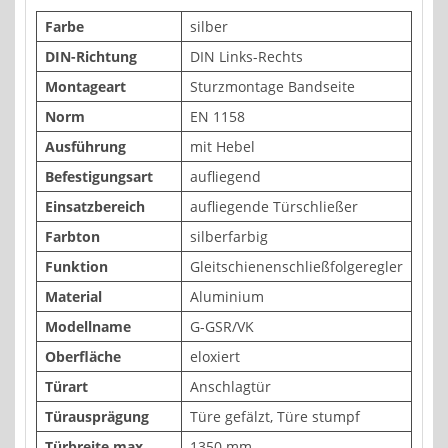
Farbe
silber
DIN-Richtung
DIN Links-Rechts
Montageart
Sturzmontage Bandseite
Norm
EN 1158
Ausführung
mit Hebel
Befestigungsart
aufliegend
Einsatzbereich
aufliegende Türschließer
Farbton
silberfarbig
Funktion
Gleitschienenschließfolgeregler
Material
Aluminium
Modellname
G-GSR/VK
Oberfläche
eloxiert
Türart
Anschlagtür
Türausprägung
Türe gefälzt, Türe stumpf
Türbreite max.
1350 mm