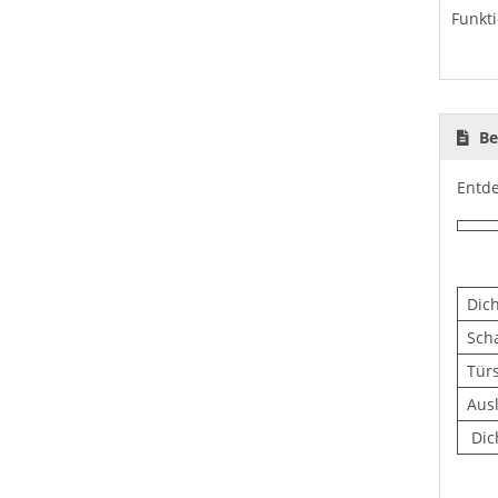
Funkt
Be
Entde
Dic
Sch
Tür
Aus
Dic