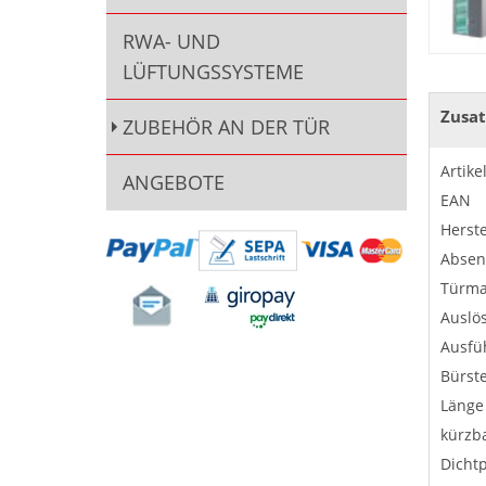
RWA- UND
LÜFTUNGSSYSTEME
Zusat
ZUBEHÖR AN DER TÜR
Artik
ANGEBOTE
EAN
Herste
Absen
Türma
Auslö
Ausfü
Bürst
Länge
kürzba
Dichtp