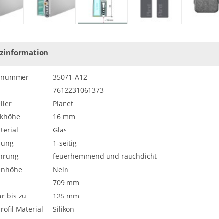
zinformation
elnummer
35071-A12
7612231061373
ller
Planet
khöhe
16 mm
terial
Glas
sung
1-seitig
hrung
feuerhemmend und rauchdicht
enhöhe
Nein
709 mm
r bis zu
125 mm
rofil Material
Silikon