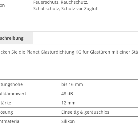
Feuerschutz, Rauchschutz,
ion
Schallschutz, Schutz vor Zugluft
schreibung
cken Sie die Planet Glastürdichtung KG für Glastüren mit einer St
htungshöhe
bis 16 mm
alldämmwert
48 dB
stärke
12 mm
lösung
Einseitig & geräuschlos
htmaterial
Silikon