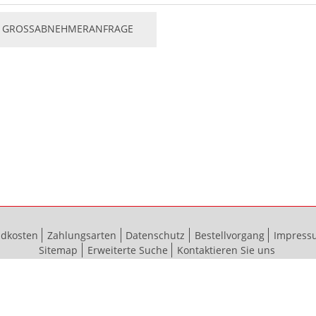
GROSSABNEHMERANFRAGE
ndkosten
Zahlungsarten
Datenschutz
Bestellvorgang
Impress
Sitemap
Erweiterte Suche
Kontaktieren Sie uns