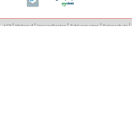
AGB
Widerruf
Versandkosten
Zahlungsarten
Datenschutz
Bestellvorgang
Impressum
Vertrag widerrufen
Sitemap
Erweiterte Suche
Kontaktieren Sie uns
© 2012 - 2024 bauma baubeschläge GmbH & Co. KG