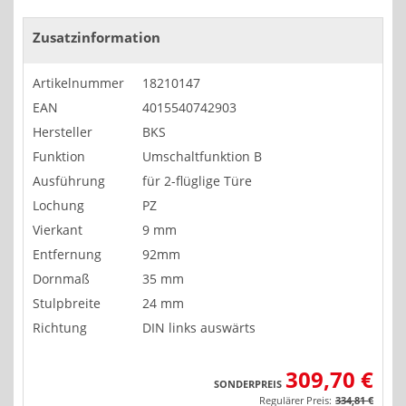
Zusatzinformation
Artikelnummer
18210147
EAN
4015540742903
Hersteller
BKS
Funktion
Umschaltfunktion B
Ausführung
für 2-flüglige Türe
Lochung
PZ
Vierkant
9 mm
Entfernung
92mm
Dornmaß
35 mm
Stulpbreite
24 mm
Richtung
DIN links auswärts
309,70 €
SONDERPREIS
Regulärer Preis:
334,81 €