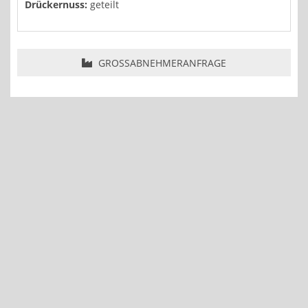
Drückernuss:
geteilt
GROSSABNEHMERANFRAGE