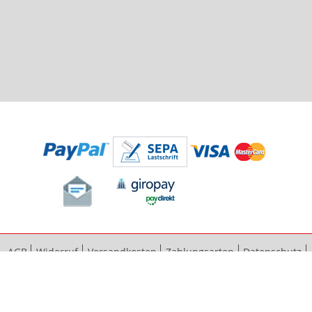
AGB
Widerruf
Versandkosten
Zahlungsarten
Datenschutz
Bestellvorgang
Impressum
Vertrag widerrufen
Sitemap
Erweiterte Suche
Kontaktieren Sie uns