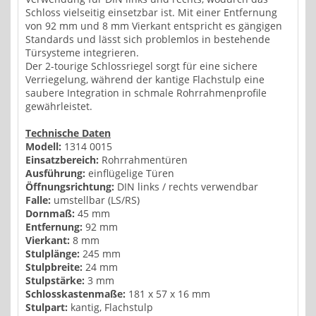
Schloss vielseitig einsetzbar ist. Mit einer Entfernung
von 92 mm und 8 mm Vierkant entspricht es gängigen
Standards und lässt sich problemlos in bestehende
Türsysteme integrieren.
Der 2-tourige Schlossriegel sorgt für eine sichere
Verriegelung, während der kantige Flachstulp eine
saubere Integration in schmale Rohrrahmenprofile
gewährleistet.
Technische Daten
Modell:
1314 0015
Einsatzbereich:
Rohrrahmentüren
Ausführung:
einflügelige Türen
Öffnungsrichtung:
DIN links / rechts verwendbar
Falle:
umstellbar (LS/RS)
Dornmaß:
45 mm
Entfernung:
92 mm
Vierkant:
8 mm
Stulplänge:
245 mm
Stulpbreite:
24 mm
Stulpstärke:
3 mm
Schlosskastenmaße:
181 x 57 x 16 mm
Stulpart:
kantig, Flachstulp