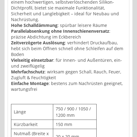
einem hochwertigen, selbstverlöschenden Silikon-
Dichtprofil, bietet sie maximale Funktionalität,
Sicherheit und Langlebigkeit – ideal für Neubau und
Nachrüstung.
Hohe Schalldämmung
: spürbar leisere Räume
Parallelabsenkung ohne Innenschienenversatz
:
präzise Abdichtung im Eckbereich
Zeitverzögerte Auslösung
: verhindert Druckaufbau,
hebt sich beim Öffnen schnell ohne Schleifen auf dem
Boden
Vielseitig einsetzbar
: für Innen- und Außentüren, ein-
und zweiflügelig
Mehrfachschutz
: wirksam gegen Schall, Rauch, Feuer,
Zugluft & Feuchtigkeit
Einfache Montage
: bestens zum Nachrüsten geeignet,
wartungsfrei
750 / 900 / 1050 /
Länge
1200 mm
Kürzbarkeit
150 mm
Nutmaß (Breite x
20 x 20 mm