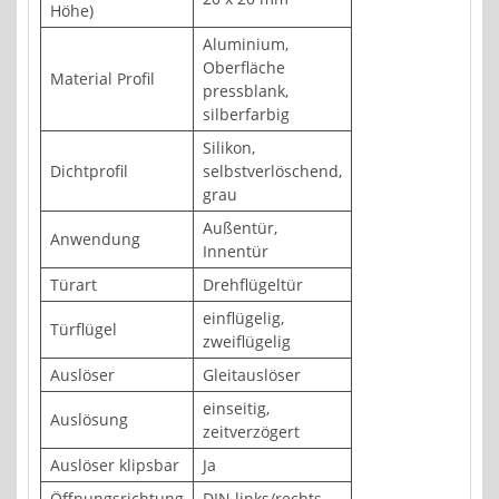
Höhe)
Aluminium,
Oberfläche
Material Profil
pressblank,
silberfarbig
Silikon,
Dichtprofil
selbstverlöschend,
grau
Außentür,
Anwendung
Innentür
Türart
Drehflügeltür
einflügelig,
Türflügel
zweiflügelig
Auslöser
Gleitauslöser
einseitig,
Auslösung
zeitverzögert
Auslöser klipsbar
Ja
Öffnungsrichtung
DIN links/rechts