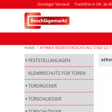
Günstiger Versand
Frachtfrei in Dtl. ab 
HOME
/
ATHMER BODENTÜRDICHTUNG STADI LD-1
athm
FESTSTELLANLAGEN
KLEMMSCHUTZ FÜR TÜREN
TÜRDRÜCKER
TÜRSCHLIESSER
TÜRSCHLÖSSER