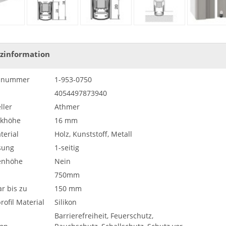
zinformation
elnummer
1-953-0750
4054497873940
ller
Athmer
khöhe
16 mm
terial
Holz, Kunststoff, Metall
sung
1-seitig
enhöhe
Nein
750mm
r bis zu
150 mm
rofil Material
Silikon
Barrierefreiheit, Feuerschutz,