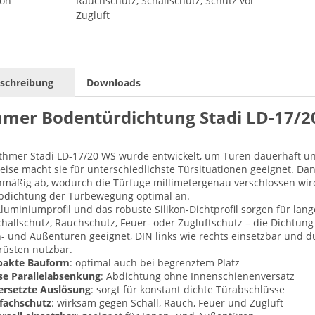
ion
Rauchschutz, Schallschutz, Schutz vor
Zugluft
schreibung
Downloads
hmer Bodentürdichtung Stadi LD-17/2
thmer Stadi LD-17/20 WS wurde entwickelt, um Türen dauerhaft un
ise macht sie für unterschiedlichste Türsituationen geeignet. Dan
hmäßig ab, wodurch die Türfuge millimetergenau verschlossen wird
bdichtung der Türbewegung optimal an.
luminiumprofil und das robuste Silikon-Dichtprofil sorgen für lan
hallschutz, Rauchschutz, Feuer- oder Zugluftschutz – die Dichtung e
- und Außentüren geeignet, DIN links wie rechts einsetzbar und 
üsten nutzbar.
akte Bauform
: optimal auch bei begrenztem Platz
se Parallelabsenkung
: Abdichtung ohne Innenschienenversatz
ersetzte Auslösung
: sorgt für konstant dichte Türabschlüsse
fachschutz
: wirksam gegen Schall, Rauch, Feuer und Zugluft