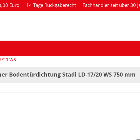
80,00 Euro
14 Tage Rückgaberecht
Fachhändler seit über 30 J
7/20 WS
er Bodentürdichtung Stadi LD-17/20 WS 750 mm