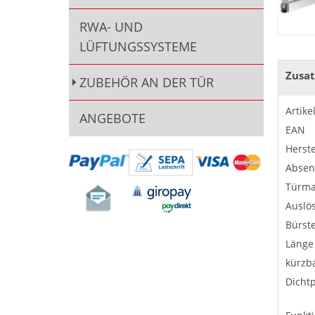
RWA- UND
LÜFTUNGSSYSTEME
Zusat
ZUBEHÖR AN DER TÜR
Artik
ANGEBOTE
EAN
Herste
Absen
Türma
Auslö
Bürst
Länge
kürzba
Dichtp