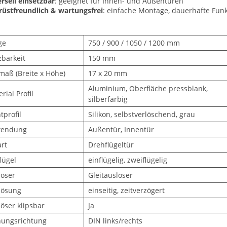
rsell einsetzbar
: geeignet für Innen- und Außentüren
üstfreundlich & wartungsfrei
: einfache Montage, dauerhafte Funk
ge
750 / 900 / 1050 / 1200 mm
zbarkeit
150 mm
maß (Breite x Höhe)
17 x 20 mm
Aluminium, Oberfläche pressblank,
rial Profil
silberfarbig
tprofil
Silikon, selbstverlöschend, grau
endung
Außentür, Innentür
rt
Drehflügeltür
lügel
einflügelig, zweiflügelig
löser
Gleitauslöser
lösung
einseitig, zeitverzögert
öser klipsbar
Ja
nungsrichtung
DIN links/rechts