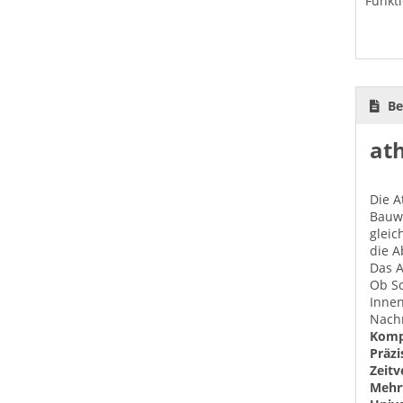
Funkt
Be
at
Die A
Bauwe
gleic
die A
Das A
Ob Sc
Innen
Nachr
Komp
Präzi
Zeitv
Mehr