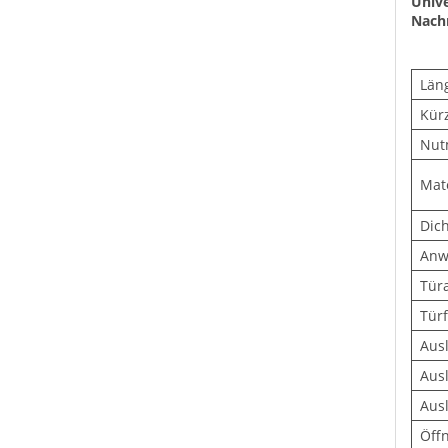
Unive
Nachr
Län
Kür
Nut
Mate
Dich
Anw
Türa
Türf
Aus
Aus
Ausl
Öff