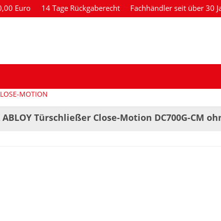
80,00 Euro
14 Tage Rückgaberecht
Fachhändler seit über 30 J
LOSE-MOTION
 ABLOY Türschließer Close-Motion DC700G-CM ohne