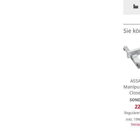
Sie kö
ASS
Manipul
Clos
SOND
22
Regulärer
inkl. 19
Vers