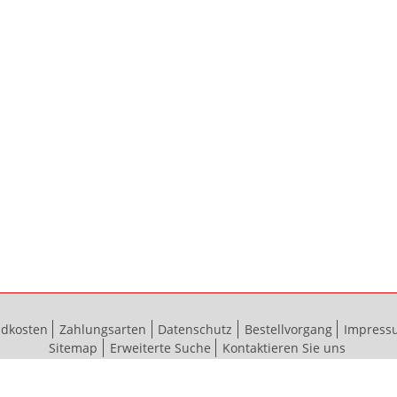
ndkosten
Zahlungsarten
Datenschutz
Bestellvorgang
Impress
Sitemap
Erweiterte Suche
Kontaktieren Sie uns