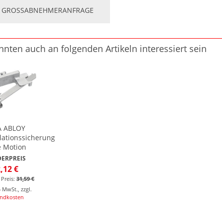
GROSSABNEHMERANFRAGE
nnten auch an folgenden Artikeln interessiert sein
A ABLOY
ationssicherung
e Motion
ERPREIS
,12 €
 Preis:
31,59 €
% MwSt.
,
zzgl.
andkosten