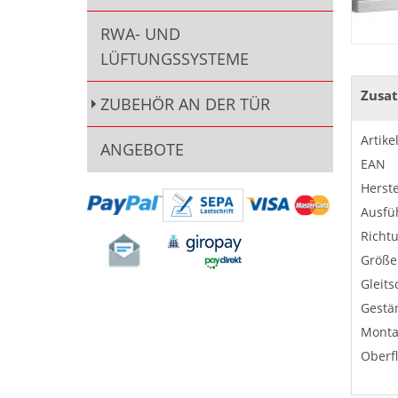
RWA- UND
LÜFTUNGSSYSTEME
Zusat
ZUBEHÖR AN DER TÜR
Artik
ANGEBOTE
EAN
Herste
Ausfü
Richt
Größe
Gleits
Gestä
Monta
Oberf