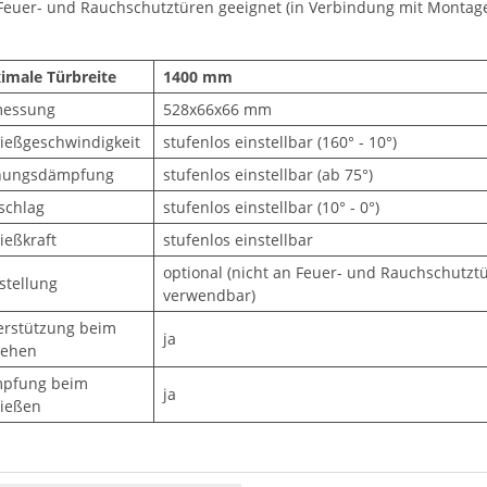
 Feuer- und Rauchschutztüren geeignet (in Verbindung mit Montage
imale Türbreite
1400 mm
essung
528x66x66 mm
ließgeschwindigkeit
stufenlos einstellbar (160° - 10°)
nungsdämpfung
stufenlos einstellbar (ab 75°)
schlag
stufenlos einstellbar (10° - 0°)
ießkraft
stufenlos einstellbar
optional (nicht an Feuer- und Rauchschutzt
stellung
verwendbar)
erstützung beim
ja
iehen
pfung beim
ja
ließen