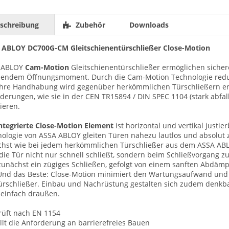
schreibung
Zubehör
Downloads
 ABLOY DC700G-CM Gleitschienentürschließer Close-Motion
 ABLOY
Cam-Motion
Gleitschienentürschließer ermöglichen siche
lendem Öffnungsmoment. Durch die Cam-Motion Technologie reduz
hre Handhabung wird gegenüber herkömmlichen Türschließern erle
derungen, wie sie in der CEN TR15894 / DIN SPEC 1104 (stark ab
sieren.
ntegrierte Close-Motion Element
ist horizontal und vertikal justie
ologie von ASSA ABLOY gleiten Türen nahezu lautlos und absolut zu
hst wie bei jedem herkömmlichen Türschließer aus dem ASSA ABL
die Tür nicht nur schnell schließt, sondern beim Schließvorgang z
zunächst ein zügiges Schließen, gefolgt von einem sanften Abdäm
Und das Beste: Close-Motion minimiert den Wartungsaufwand und 
rschließer. Einbau und Nachrüstung gestalten sich zudem denkbar 
einfach draußen.
rüft nach EN 1154
üllt die Anforderung an barrierefreies Bauen