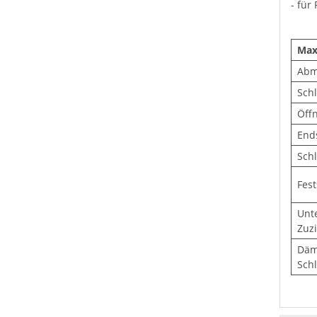
- für
Max
Abm
Sch
Öff
End
Schl
Fest
Unt
Zuz
Däm
Sch