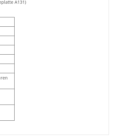
platte A131)
üren