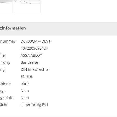
zinformation
elnummer
DC700CM---DEV1-
4042203690424
ller
ASSA ABLOY
hrung
Bandseite
ung
DIN links/rechts
EN 3-6
chiene
ohne
nge
Nein
geplatte
Nein
läche
silberfarbig EV1