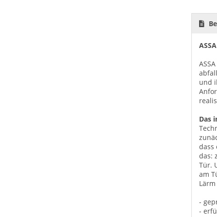
Be
ASSA
ASSA
abfal
und i
Anfor
reali
Das i
Techn
zunäc
dass 
das: 
Tür. 
am Tü
Lärm 
- gep
- erf