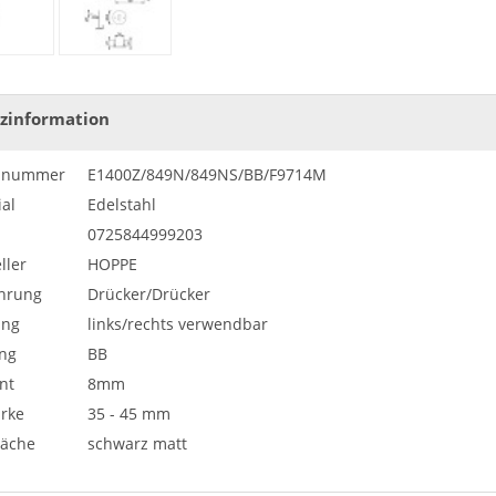
zinformation
elnummer
E1400Z/849N/849NS/BB/F9714M
al
Edelstahl
0725844999203
ller
HOPPE
hrung
Drücker/Drücker
ung
links/rechts verwendbar
ng
BB
nt
8mm
ärke
35 - 45 mm
läche
schwarz matt