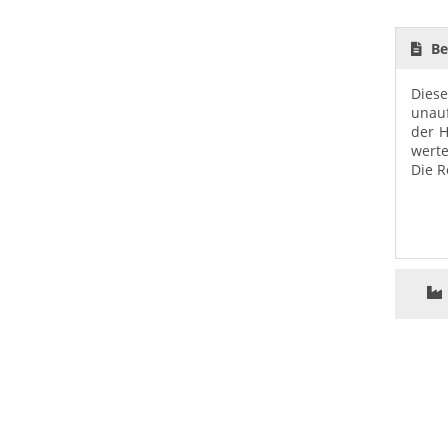
Be
Diese
unauf
der H
wert
Die R