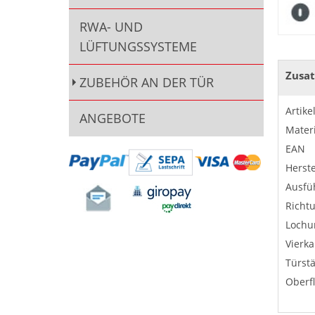
RWA- UND
LÜFTUNGSSYSTEME
Zusat
ZUBEHÖR AN DER TÜR
Artik
ANGEBOTE
Materi
EAN
Herste
Ausfü
Richt
Lochu
Vierka
Türst
Oberf