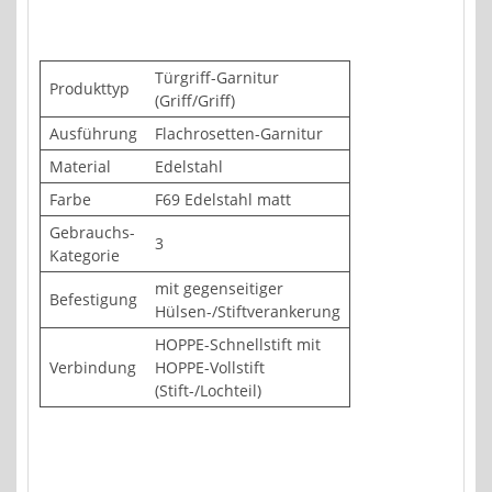
Türgriff-Garnitur
Produkttyp
(Griff/Griff)
Ausführung
Flachrosetten-Garnitur
Material
Edelstahl
Farbe
F69 Edelstahl matt
Gebrauchs-
3
Kategorie
mit gegenseitiger
Befestigung
Hülsen-/Stiftverankerung
HOPPE-Schnellstift mit
Verbindung
HOPPE-Vollstift
(Stift-/Lochteil)