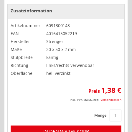
Zusatzinformation
Artikelnummer
6091300143
EAN
4016415052219
Hersteller
Strenger
Maße
20 x 50 x 2 mm
Stulpbreite
käntig
Richtung
links/rechts verwendbar
Oberfläche
hell verzinkt
1,38 €
Preis
inkl. 19% MwSt.
,
zzgl.
Versandkosten
Menge
IN DEN WARENKORB