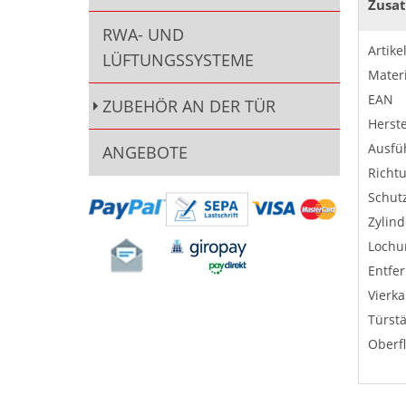
Zusat
RWA- UND
Artik
LÜFTUNGSSYSTEME
Materi
EAN
ZUBEHÖR AN DER TÜR
Herste
Ausfü
ANGEBOTE
Richt
Schut
Zylin
Lochu
Entfe
Vierka
Türst
Oberf