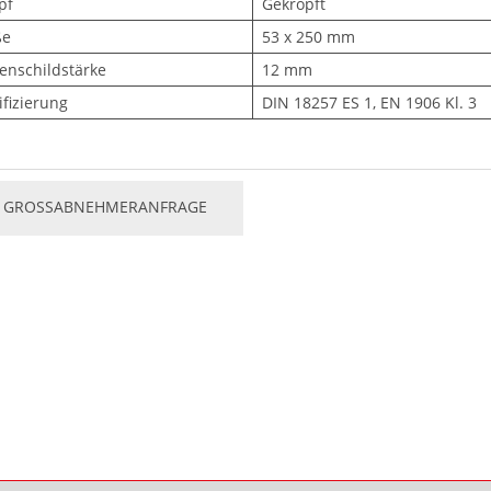
pf
Gekröpft
ße
53 x 250 mm
enschildstärke
12 mm
ifizierung
DIN 18257 ES 1, EN 1906 Kl. 3
GROSSABNEHMERANFRAGE