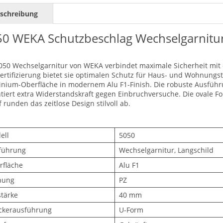
schreibung
0 WEKA Schutzbeschlag Wechselgarnitur
050 Wechselgarnitur von WEKA verbindet maximale Sicherheit mit e
ertifizierung bietet sie optimalen Schutz für Haus- und Wohnungs
nium-Oberfläche in modernem Alu F1-Finish. Die robuste Ausführ
tiert extra Widerstandskraft gegen Einbruchversuche. Die ovale 
 runden das zeitlose Design stilvoll ab.
ell
5050
führung
Wechselgarnitur, Langschild
rfläche
Alu F1
hung
PZ
stärke
40 mm
ckerausführung
U-Form