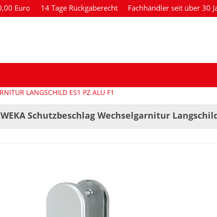
80,00 Euro
14 Tage Rückgaberecht
Fachhändler seit über 30 J
NITUR LANGSCHILD ES1 PZ ALU F1
 WEKA Schutzbeschlag Wechselgarnitur Langschild