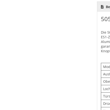
Be
505
Die 5
ES1-Z
Alumi
garan
Knopf
Mod
Aus
Obe
Loc
Tür
Drü