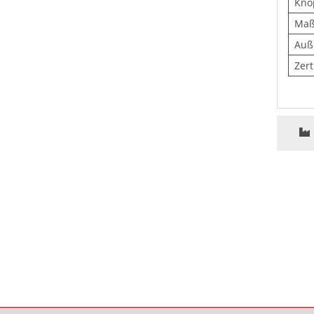
Kno
Ma
Auß
Zert