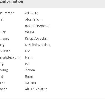
zinformation
elnummer
4095510
al
Aluminium
0725844998565
ller
WEKA
hrung
Knopf/Drücker
ung
DIN links/rechts
zklasse
ES1
derabdeckung
Nein
ng
PZ
rnung
72mm
nt
8mm
ärke
40 mm
läche
Alu F1 - Natur