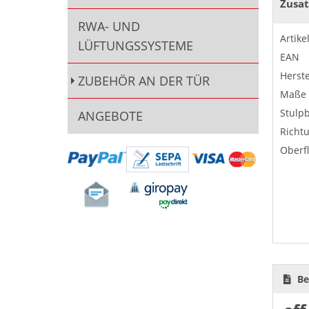
Zusat
RWA- UND
Artik
LÜFTUNGSSYSTEME
EAN
Herste
ZUBEHÖR AN DER TÜR
Maße
Stulpb
ANGEBOTE
Richt
Oberf
Be