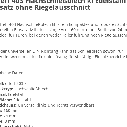
 eff 403 Flachschließblech kl Edelstah
satz ohne Riegelausschnitt
ffeff 403 Flachschließblech kl ist ein kompaktes und robustes Sch
rsellen Einsatz. Mit einer Länge von 160 mm, einer Breite von 24 
ideal für Türen, bei denen weder Fallenführung noch Riegelausschni
der universellen DIN-Richtung kann das Schließblech sowohl für l
ndet werden – eine flexible Lösung für vielfältige Einsatzbereich
ische Daten:
l:
effeff 403 kl
ukttyp:
Flachschließblech
ial:
Edelstahl
läche:
Edelstahl
ichtung:
Universal (links und rechts verwendbar)
e:
160 mm
e:
24 mm
e:
3 mm
lausschnitt:
Nein