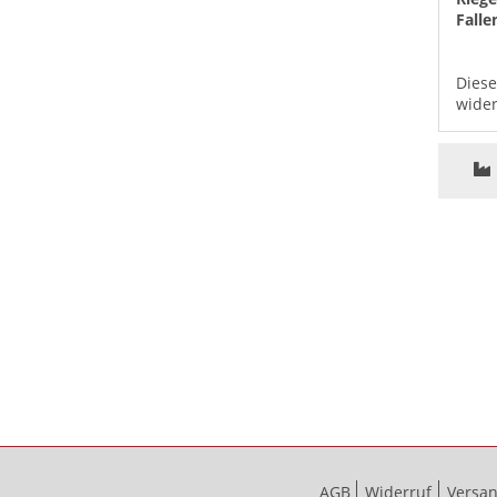
Falle
Diese
wider
AGB
Widerruf
Versa