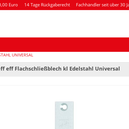
80,00 Euro
14 Tage Rückgaberecht
Fachhändler seit über 30 J
STAHL UNIVERSAL
eff eff Flachschließblech kl Edelstahl Universal