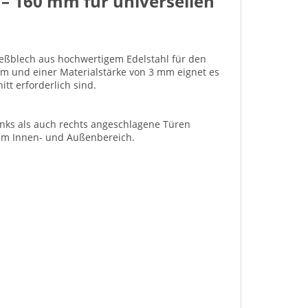
l – 160 mm für universellen
ließblech aus hochwertigem Edelstahl für den
mm und einer Materialstärke von 3 mm eignet es
tt erforderlich sind.
inks als auch rechts angeschlagene Türen
e im Innen- und Außenbereich.