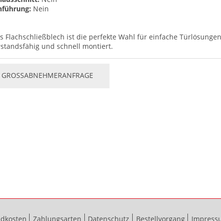
nführung:
Nein
s Flachschließblech ist die perfekte Wahl für einfache Türlösunge
standsfähig und schnell montiert.
GROSSABNEHMERANFRAGE
ndkosten
Zahlungsarten
Datenschutz
Bestellvorgang
Impress