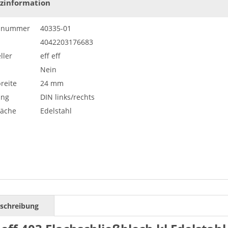
zinformation
elnummer
40335-01
4042203176683
ller
eff eff
Nein
reite
24 mm
ung
DIN links/rechts
läche
Edelstahl
schreibung