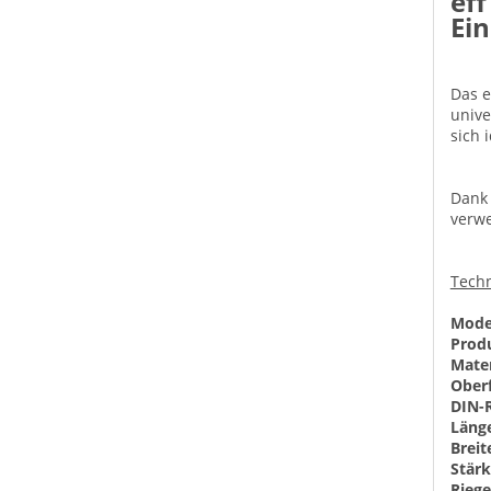
eff
Ein
Das e
unive
sich 
Dank 
verwe
Techn
Model
Prod
Mater
Oberf
DIN-R
Läng
Breit
Stärk
Riege