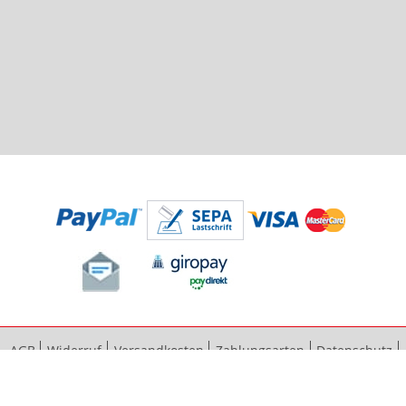
AGB
Widerruf
Versandkosten
Zahlungsarten
Datenschutz
Bestellvorgang
Impressum
Vertrag widerrufen
Sitemap
Erweiterte Suche
Kontaktieren Sie uns